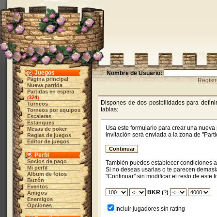
Juegos
Nombre de Usuario:
Página principal
Regist
Nueva partida
Partidas en espera
324
(
)
Dispones de dos posibilidades para definir
Torneos
tablas:
Torneos por equipos
Escaleras
Estanques
Usa este formulario para crear una nueva p
Mesas de poker
invitación será enviada a la zona de "Par
Reglas de juegos
Editor de juegos
Perfil
Socios de pago
También puedes establecer condiciones adi
Mi perfil
Si no deseas usarlas o te parecen demasi
Álbum de fotos
"Continuar" sin modificar el resto de este f
Buzón
Eventos
BKR
(
?
)
Amigos
Enemigos
Opciones
Incluir jugadores sin rating