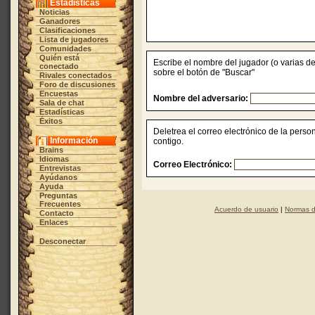
Estadísticas
Noticias
Ganadores
Clasificaciones
Lista de jugadores
Comunidades
Quién está
Escribe el nombre del jugador (o varias d
conectado
sobre el botón de "Buscar"
Rivales conectados
Foro de discusiones
Encuestas
Nombre del adversario:
Sala de chat
Estadísticas
Éxitos
Deletrea el correo electrónico de la perso
Información
contigo.
Brains
Idiomas
Correo Electrónico:
Entrevistas
Ayúdanos
Ayuda
Preguntas
Frecuentes
Acuerdo de usuario
|
Normas d
Contacto
Enlaces
Desconectar