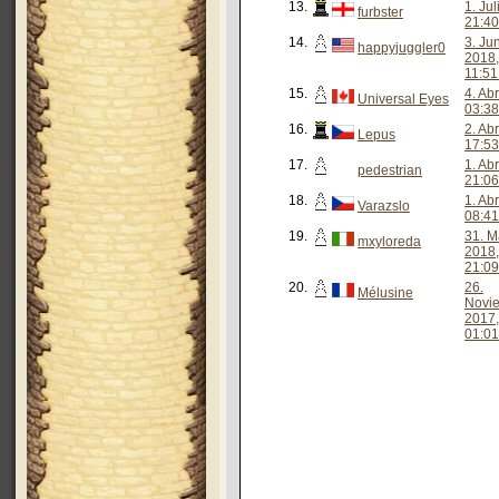
13.
1. Ju
furbster
21:40
14.
3. Ju
happyjuggler0
2018,
11:51
15.
4. Abr
Universal Eyes
03:38
16.
2. Abr
Lepus
17:53
17.
1. Abr
pedestrian
21:06
18.
1. Abr
Varazslo
08:41
19.
31. M
mxyloreda
2018,
21:09
20.
26.
Mélusine
Novi
2017,
01:01