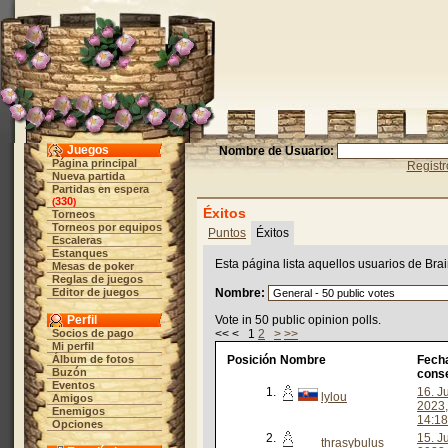
Juegos
Nombre de Usuario:
Página principal
Registr
Nueva partida
Partidas en espera
330
(
)
Éxitos
Torneos
Torneos por equipos
Puntos
Éxitos
Escaleras
Estanques
Esta página lista aquellos usuarios de Bra
Mesas de poker
Reglas de juegos
Editor de juegos
Nombre:
Perfil
Vote in 50 public opinion polls.
Socios de pago
<< < 1
2
>
>>
Mi perfil
Álbum de fotos
Posición
Nombre
Fech
Buzón
cons
Eventos
1.
16. Ju
lylou
Amigos
2023,
Enemigos
14:18
Opciones
2.
15. Ju
thrasybulus