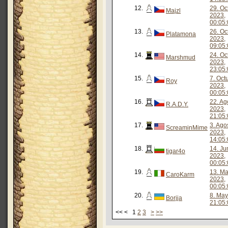
12.
29. Oc
Majzl
2023,
00:05:
13.
26. Oc
Platamona
2023,
09:05:
14.
24. Oc
Marshmud
2023,
23:05:
15.
7. Oct
Roy
2023,
00:05:
16.
22. Ag
R.A.D.Y.
2023,
21:05:
17.
3. Ago
ScreaminMime
2023,
14:05:
18.
14. Ju
tigar4o
2023,
00:05:
19.
13. M
CaroKarm
2023,
00:05:
20.
8. May
Borjja
21:05:
<< < 1
2
3
>
>>