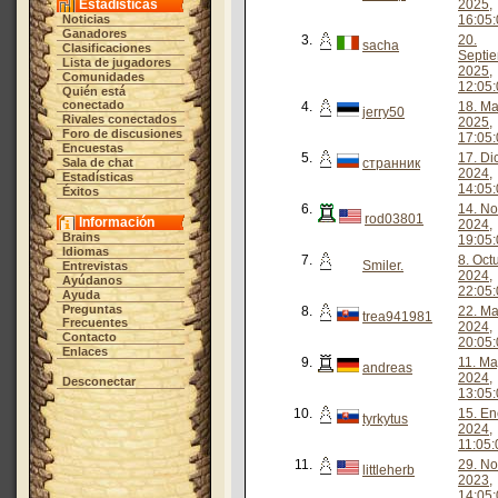
Estadísticas
2025,
Noticias
16:05:
Ganadores
3.
20.
sacha
Clasificaciones
Septi
Lista de jugadores
2025,
Comunidades
12:05:
Quién está
conectado
4.
18. Ma
jerry50
Rivales conectados
2025,
Foro de discusiones
17:05:
Encuestas
5.
17. Di
Sala de chat
странник
2024,
Estadísticas
14:05:
Éxitos
6.
14. N
rod03801
Información
2024,
Brains
19:05:
Idiomas
7.
8. Oct
Smiler.
Entrevistas
2024,
Ayúdanos
22:05:
Ayuda
Preguntas
8.
22. M
trea941981
Frecuentes
2024,
Contacto
20:05:
Enlaces
9.
11. M
andreas
2024,
Desconectar
13:05:
10.
15. En
tyrkytus
2024,
11:05:
11.
29. N
littleherb
2023,
14:05: