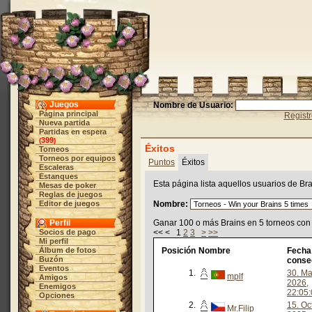
Juegos
Nombre de Usuario:
Página principal
Regist
Nueva partida
Partidas en espera
399
(
)
Éxitos
Torneos
Torneos por equipos
Puntos
Éxitos
Escaleras
Estanques
Esta página lista aquellos usuarios de Br
Mesas de poker
Reglas de juegos
Editor de juegos
Nombre:
Perfil
Ganar 100 o más Brains en 5 torneos con 
Socios de pago
<< < 1
2
3
>
>>
Mi perfil
Álbum de fotos
Posición
Nombre
Fecha
Buzón
conse
Eventos
1.
30. M
mplf
Amigos
2026,
Enemigos
22:05:
Opciones
2.
15. Oc
Mr.Filip