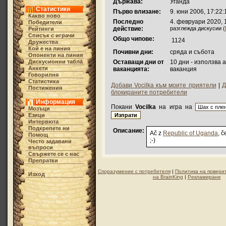
Държава:
Уганда
Статистики
Първо влизане:
9. юни 2006, 17:22:
Какво ново
Последно
4. февруари 2020, 
Победители
действие:
разглежда дискусии (
Рейтинги
Списък с играчи
Общо чипове:
1124
Дружества
Кой е на линия
Почивни дни:
сряда и събота
Опоненти на линия
Дискусионни табла́
Оставащи дни от
10 дни - използва 
Анкети
ваканцията:
ваканция
Говорилня
Статистика
Добави Vocilka към моите приятели
|
Д
Постижения
блокираните потребители
Информация
Покани
Vocilka
на игра на
Мозъци
Езици
Интервюта
Подкрепете ни
Описание:
Ač z
Republic of Uganda
, 
Помощ
;-)
Често задавани
въпроси
Свържете се с нас
Препратки
Споразумение с потребителя
|
Политика на повери
Изход
на BrainKing
|
Рекламиране