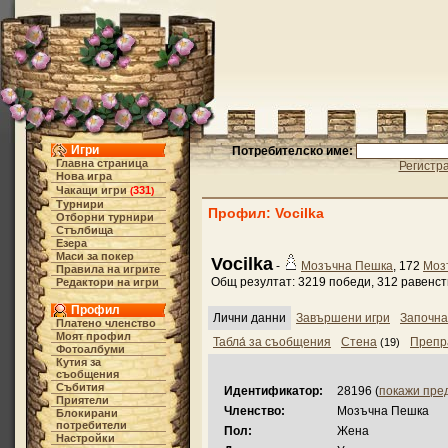
Игри
Потребителско име:
Главна страница
Регистр
Нова игра
Чакащи игри
331
(
)
Турнири
Профил: Vocilka
Отборни турнири
Стълбища
Езера
Маси за покер
Vocilka
-
Мозъчна Пешка
, 172
Моз
Правила на игрите
Общ резултат: 3219 победи, 312 равенст
Редактори на игри
Профил
Лични данни
Завършени игри
Започна
Платено членство
Моят профил
Табла́ за съобщения
Стена
Препр
(19)
Фотоалбуми
Кутия за
съобщения
Събития
Идентификатор:
28196 (
покажи пре
Приятели
Членство:
Мозъчна Пешка
Блокирани
потребители
Пол:
Жена
Настройки