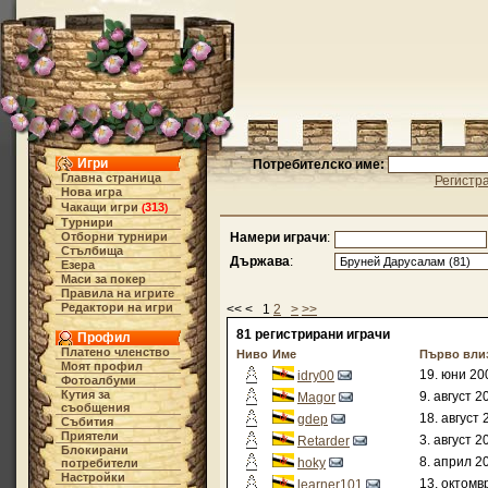
Игри
Потребителско име:
Главна страница
Регистр
Нова игра
Чакащи игри
313
(
)
Турнири
Отборни турнири
Намери играчи
:
Стълбища
Държава
:
Езера
Маси за покер
Правила на игрите
Редактори на игри
<< < 1
2
>
>>
81 регистрирани играчи
Профил
Платено членство
Ниво
Име
Първо вли
Моят профил
19. юни 20
idry00
Фотоалбуми
Кутия за
9. август 2
Magor
съобщения
18. август 
gdep
Събития
Приятели
3. август 2
Retarder
Блокирани
8. април 2
hoky
потребители
Настройки
13. октомв
learner101