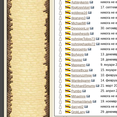
никога не 
Ashleykemn
17. септем
RigKniniVoirl
никога не 
goldiexa16
никога не 
deanayo3
никога не 
MichaelMl
30. октомв
DevooonLor
никога не 
Josephesots
никога не 
nohnigeTobxs73
никога не 
nohnigehapkx72
никога не 
MonroeHix
13. декемв
BoAgorp
18. декемв
Nuuxaz
9. януари 
Masgamn
15. януари
Kennethcax
10. февруа
Nelsonzzrhige
14. февруа
Wantedgamn
21. март 2
RichhardSmums
25. април 
Pumbo
никога не 
Mihaelnre
19. ноемвр
ThomasVanub
никога не 
darcypl2
29. декемв
GrokLany