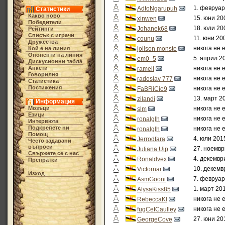
1. февруар
AdtoNgarupuh
Статистики
Какво ново
15. юни 20
xinwen
Победители
18. юли 20
Johanek68
Рейтинги
Списък с играчи
11. юни 20
counu
Дружества
никога не 
Кой е на линия
joilson monste
Опоненти на линия
5. април 2
em0_5
Дискусионни табла́
Анкети
никога не 
ramell
Говорилня
никога не 
radoslav 777
Статистика
Постижения
никога не 
FaBRiCio9
13. март 2
zilandi
Информация
Мозъци
никога не 
slm
Езици
никога не 
ronalglh
Интервюта
Подкрепете ни
никога не 
ronalglh
Помощ
4. юли 201
Jerrodfara
Често задавани
въпроси
27. ноемвр
Juliana Uip
Свържете се с нас
4. декемвр
Ronaldvex
Препратки
10. декемв
Victornar
Изход
7. февруар
AsmGooni
1. март 201
AlysaKiss85
никога не 
RebeccaKl
никога не 
fugCetCaulley
27. юни 20
GeorgeCove