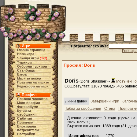
Игри
Потребителско име:
Главна страница
Регистр
Нова игра
Чакащи игри
323
(
)
Турнири
Профил: Doris
Отборни турнири
Стълбища
Езера
Маси за покер
Doris
(Doris Strassner) -
Мозъчен То
Правила на игрите
Общ резултат: 31070 победи, 405 равенс
Редактори на игри
Профил
Платено членство
Лични данни
Завършени игри
Започна
Моят профил
Фотоалбуми
Табла́ за съобщения
Стена
Препратк
Кутия за
съобщения
Днешна активност: 0 хода
(Време на 
Събития
2026, 16:25:39)
Приятели
Върхова активност: 1869 хода (31. дек
Блокирани
потребители
Настройки
Идентификатор:
1770