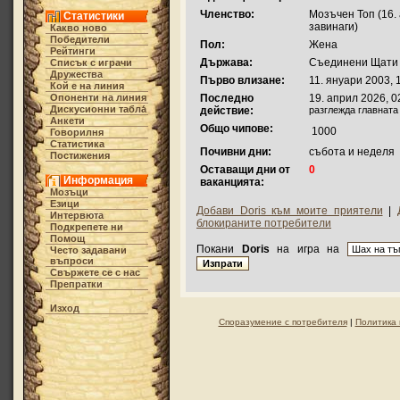
Членство:
Мозъчен Топ (16. 
Статистики
завинаги)
Какво ново
Победители
Пол:
Жена
Рейтинги
Държава:
Съединени Щати
Списък с играчи
Дружества
Първо влизане:
11. януари 2003, 
Кой е на линия
Опоненти на линия
Последно
19. април 2026, 0
Дискусионни табла́
действие:
разглежда главната
Анкети
Общо чипове:
1000
Говорилня
Статистика
Почивни дни:
събота и неделя
Постижения
Оставащи дни от
0
Информация
ваканцията:
Мозъци
Езици
Добави Doris към моите приятели
|
Интервюта
блокираните потребители
Подкрепете ни
Помощ
Покани
Doris
на игра на
Често задавани
въпроси
Свържете се с нас
Препратки
Изход
Споразумение с потребителя
|
Политика 