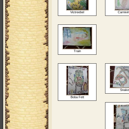
Victreebel
Carnivi
Train
Snake
Boba Fett