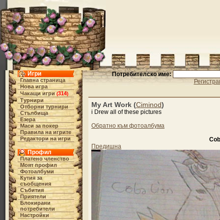
Игри
Потребителско име:
Главна страница
Регистра
Нова игра
Чакащи игри
314
(
)
Турнири
My Art Work (
Ciminod
)
Отборни турнири
i Drew all of these pictures
Стълбища
Езера
Обратно към фотоалбума
Маси за покер
Правила на игрите
Редактори на игри
Cob
Предишна
Профил
Платено членство
Моят профил
Фотоалбуми
Кутия за
съобщения
Събития
Приятели
Блокирани
потребители
Настройки