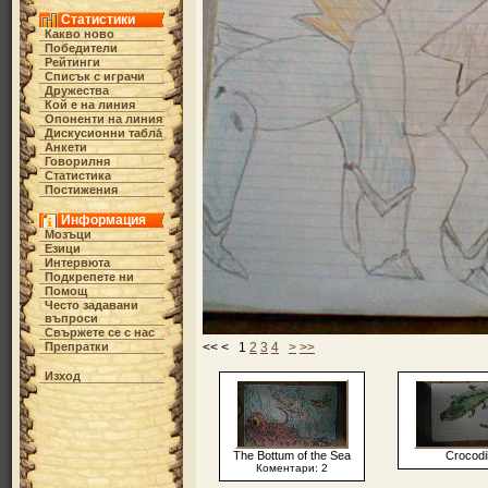
Статистики
Какво ново
Победители
Рейтинги
Списък с играчи
Дружества
Кой е на линия
Опоненти на линия
Дискусионни табла́
Анкети
Говорилня
Статистика
Постижения
Информация
Мозъци
Езици
Интервюта
Подкрепете ни
Помощ
Често задавани
въпроси
Свържете се с нас
Препратки
<< < 1
2
3
4
>
>>
Изход
The Bottum of the Sea
Crocodi
Коментари: 2