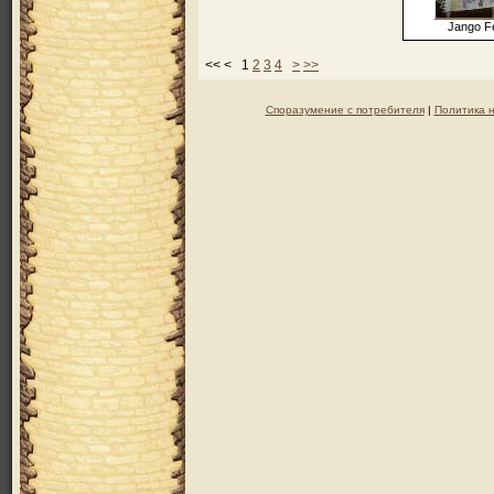
Jango Fe
<< < 1
2
3
4
>
>>
Споразумение с потребителя
|
Политика 