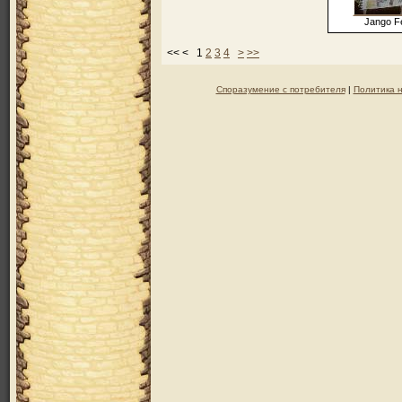
Jango Fe
<< < 1
2
3
4
>
>>
Споразумение с потребителя
|
Политика 