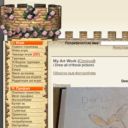
Игри
Потребителско име:
Главна страница
Регистра
Нова игра
Чакащи игри
327
(
)
Турнири
My Art Work (
Ciminod
)
Отборни турнири
i Drew all of these pictures
Стълбища
Езера
Обратно към фотоалбума
Маси за покер
Правила на игрите
Редактори на игри
Dee
Предишна
Профил
Платено членство
Моят профил
Фотоалбуми
Кутия за
съобщения
Събития
Приятели
Блокирани
потребители
Настройки