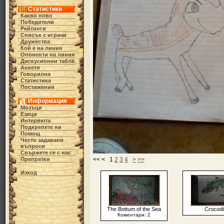
Статистики
Какво ново
Победители
Рейтинги
Списък с играчи
Дружества
Кой е на линия
Опоненти на линия
Дискусионни табла́
Анкети
Говорилня
Статистика
Постижения
Информация
Мозъци
Езици
Интервюта
Подкрепете ни
Помощ
Често задавани
въпроси
Свържете се с нас
Препратки
<< < 1
2
3
4
>
>>
Изход
The Bottum of the Sea
Crocodi
Коментари: 2