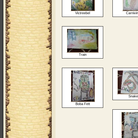
Victreebel
Carnivi
Train
Snake
Boba Fett