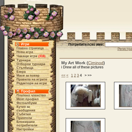
Игри
Потребителско име:
Главна страница
Регистр
Нова игра
Чакащи игри
316
(
)
Турнири
My Art Work (
Ciminod
)
Отборни турнири
i Drew all of these pictures
Стълбища
Езера
<<
<
1
2
3
4 > >>
Маси за покер
Правила на игрите
Редактори на игри
Профил
Платено членство
Моят профил
Фотоалбуми
Кутия за
съобщения
Събития
Приятели
Блокирани
потребители
Настройки