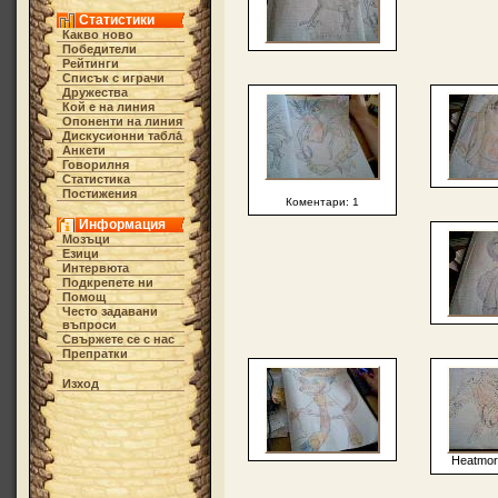
Статистики
Какво ново
Победители
Рейтинги
Списък с играчи
Дружества
Кой е на линия
Опоненти на линия
Дискусионни табла́
Анкети
Говорилня
Статистика
Постижения
Коментари: 1
Информация
Мозъци
Езици
Интервюта
Подкрепете ни
Помощ
Често задавани
въпроси
Свържете се с нас
Препратки
Изход
Heatmor