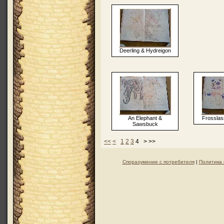
Deerling & Hydreigon
An Elephant &
Frosslas
Sawsbuck
<<
<
1
2
3
4 > >>
Споразумение с потребителя
|
Политика 