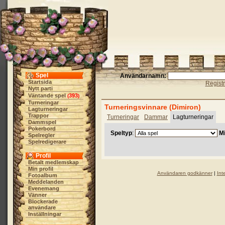
Spel
Användarnamn:
Startsida
Regist
Nytt parti
Väntande spel
393
(
)
Turneringar
Turneringsvinnare (Dimiron)
Lagturneringar
Trappor
Turneringar
Dammar
Lagturneringar
Dammspel
Pokerbord
Speltyp
:
Mi
Spelregler
Spelredigerare
Profil
Betalt medlemskap
Min profil
Användaren godkänner
|
Int
Fotoalbum
Meddelanden
Evenemang
Vänner
Blockerade
användare
Inställningar