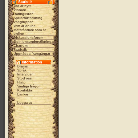
Statistik
Vad är nytt
Vinnare
Ratinglistor
Spelarförteckning
Vängrupper
Vem är online
Motståndare som är
online
Diskussionsforum
Opinionsundersökningar
Chatrum
Statistik
Uppnådda framgångar
Information
Brains
Språk
Intervjuer
Stöd oss
Hjälp
Vanliga frågor
Kontakta
Länkar
Logga ut