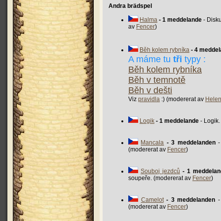
Andra brädspel
Halma
- 1 meddelande
- Disk
av
Fencer
)
Běh kolem rybníka
- 4 medde
A máme tu
tři
typy :
Běh kolem rybníka
Běh v temnotě
Běh v dešti
Viz
pravidla
:) (modererat av
Hele
Logik
- 1 meddelande
- Logik
Mancala
- 3 meddelanden
-
(modererat av
Fencer
)
Souboj jezdců
- 1 meddelan
soupeře. (modererat av
Fencer
)
Camelot
- 3 meddelanden
-
(modererat av
Fencer
)