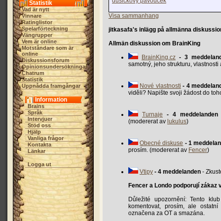
dušičkový pavouček
Statistik
Vad är nytt
Visa sammanhang
Vinnare
Ratinglistor
Spelarförteckning
jitkasafa's inlägg på allmänna diskussio
Vängrupper
Vem är online
Allmän diskussion om BrainKing
Motståndare som är
online
BrainKing.cz
- 3 meddelan
Diskussionsforum
samotný, jeho strukturu, vlastnost
Opinionsundersökningar
Chatrum
Statistik
Nové vlastnosti
- 4 meddelan
Uppnådda framgångar
viděli? Napište svoji žádost do to
Information
Brains
Språk
Turnaje
- 4 meddelanden
Intervjuer
(modererat av
lukulus
)
Stöd oss
Hjälp
Vanliga frågor
Obecné diskuse
- 1 meddela
Kontakta
prosím. (modererat av
Fencer
)
Länkar
Logga ut
Vtipy
- 4 meddelanden
- Zkust
Fencer a Londo podporují zákaz 
Důležité upozornění: Tento klu
komentovat, prosím, ale ostatn
označena za OT a smazána.