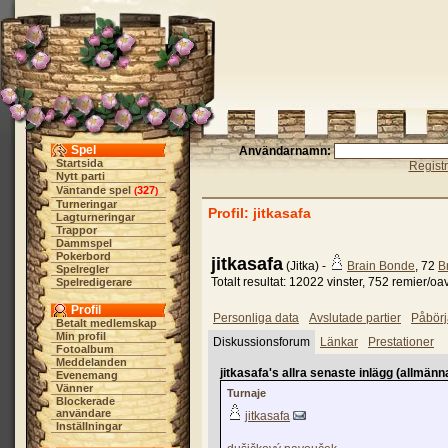
Spel
Användarnamn:
Startsida
Regist
Nytt parti
Väntande spel
327
(
)
Turneringar
Profil: jitkasafa
Lagturneringar
Trappor
Dammspel
Pokerbord
jitkasafa
(Jitka) -
Brain Bonde
, 72
B
Spelregler
Totalt resultat: 12022 vinster, 752 remier/oa
Spelredigerare
Profil
Personliga data
Avslutade partier
Påbörj
Betalt medlemskap
Min profil
Diskussionsforum
Länkar
Prestationer
Fotoalbum
Meddelanden
jitkasafa's allra senaste inlägg (allmän
Evenemang
Vänner
Turnaje
Blockerade
användare
jitkasafa
Inställningar