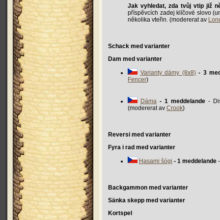
Jak vyhledat, zda tvůj vtip již 
příspěvcích zadej klíčové slovo (u
několika vteřin. (modererat av
Lon
Schack med varianter
Dam med varianter
Varianty dámy (8x8)
- 3 me
Fencer
)
Dáma
- 1 meddelande
- Di
(modererat av
Crook
)
Reversi med varianter
Fyra i rad med varianter
Hasami šógi
- 1 meddelande
-
Backgammon med varianter
Sänka skepp med varianter
Kortspel