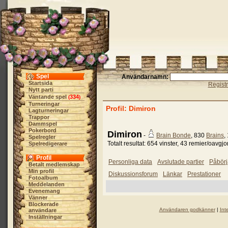
Spel
Användarnamn:
Startsida
Regist
Nytt parti
Väntande spel
334
(
)
Turneringar
Profil: Dimiron
Lagturneringar
Trappor
Dammspel
Pokerbord
Dimiron
-
Brain Bonde
, 830
Brains
,
Spelregler
Totalt resultat: 654 vinster, 43 remier/oavgjo
Spelredigerare
Profil
Personliga data
Avslutade partier
Påbörj
Betalt medlemskap
Min profil
Diskussionsforum
Länkar
Prestationer
Fotoalbum
Meddelanden
Evenemang
Vänner
Blockerade
Användaren godkänner
|
Int
användare
Inställningar