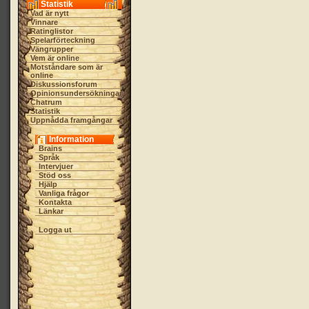
Statistik
Vad är nytt
Vinnare
Ratinglistor
Spelarförteckning
Vängrupper
Vem är online
Motståndare som är
online
Diskussionsforum
Opinionsundersökningar
Chatrum
Statistik
Uppnådda framgångar
Information
Brains
Språk
Intervjuer
Stöd oss
Hjälp
Vanliga frågor
Kontakta
Länkar
Logga ut