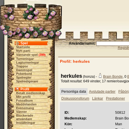
Spel
Användarnamn:
Startsida
Regist
Nytt parti
Väntande spel
399
(
)
Turneringar
Profil: herkules
Lagturneringar
Trappor
Dammspel
Pokerbord
herkules
(honza) -
Brain Bonde
, 0
B
Spelregler
Totalt resultat: 649 vinster, 17 remier/oavgjo
Spelredigerare
Profil
Personliga data
Avslutade partier
Påbörj
Betalt medlemskap
Min profil
Diskussionsforum
Länkar
Prestationer
Fotoalbum
Meddelanden
Evenemang
Vänner
ID:
50812
Blockerade
Medlemskap:
Brain B
användare
Inställningar
Kön:
Man