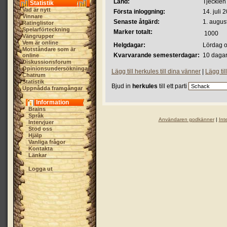
Land:
Tjeckien
Statistik
Vad är nytt
Första inloggning:
14. juli 
Vinnare
Senaste åtgärd:
1. augus
Ratinglistor
Spelarförteckning
Marker totalt:
1000
Vängrupper
Vem är online
Helgdagar:
Lördag 
Motståndare som är
Kvarvarande semesterdagar:
10 dagar
online
Diskussionsforum
Opinionsundersökningar
Lägg till herkules till dina vänner
|
Lägg til
Chatrum
Statistik
Bjud in
herkules
till ett parti
Uppnådda framgångar
Information
Brains
Språk
Användaren godkänner
|
Int
Intervjuer
Stöd oss
Hjälp
Vanliga frågor
Kontakta
Länkar
Logga ut