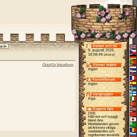
Datum och tid
9. augusti 2026,
16:08:49 (
)
ändra
OraziOs fotoalbum
Vänner online
ingen
Favoritforum
ingen
Vängrupper
inga
Dagens tips
(
dölj
)
Håll rent och snyggt
bland dina
Meddelanden genom
att Arkivera viktiga
meddelanden och
regelbundet använda