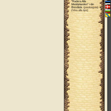
"Radera Alla
Meddelanden" i din
Brevlåda. (
pauloaguia
)
(
Visa alla tips
)