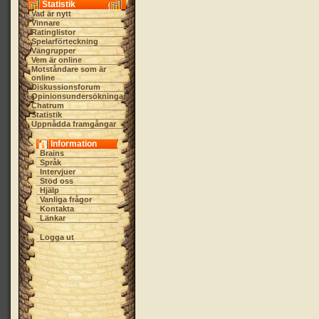
Statistik
Vad är nytt
Vinnare
Ratinglistor
Spelarförteckning
Vängrupper
Vem är online
Motståndare som är
online
Diskussionsforum
Opinionsundersökningar
Chatrum
Statistik
Uppnådda framgångar
Information
Brains
Språk
Intervjuer
Stöd oss
Hjälp
Vanliga frågor
Kontakta
Länkar
Logga ut