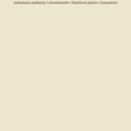
Användaren godkänner
|
Integritetspolicy
|
BrainKings ledning
|
Annonsering