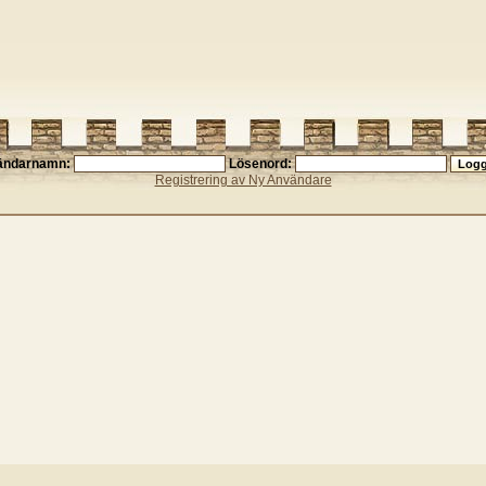
ändarnamn:
Lösenord:
Registrering av Ny Användare