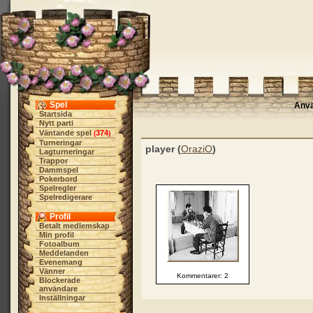
Spel
Anv
Startsida
Nytt parti
Väntande spel
374
(
)
Turneringar
player (
OraziO
)
Lagturneringar
Trappor
Dammspel
Pokerbord
Spelregler
Spelredigerare
Profil
Betalt medlemskap
Min profil
Fotoalbum
Meddelanden
Evenemang
Vänner
Kommentarer: 2
Blockerade
användare
Inställningar