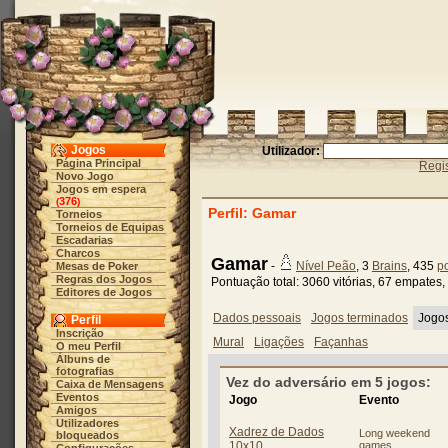
Jogos
Utilizador:
Página Principal
Regis
Novo Jogo
Jogos em espera
376
(
)
Perfil: Gamar
Torneios
Torneios de Equipas
Escadarias
Charcos
Gamar
-
Nível Peão
, 3
Brains
, 435
p
Mesas de Poker
Regras dos Jogos
Pontuação total: 3060 vitórias, 67 empates,
Editores de Jogos
Dados pessoais
Jogos terminados
Jogo
Perfil
Inscrição
Mural
Ligações
Façanhas
O meu Perfil
Álbuns de
fotografias
Vez do adversário em 5 jogos:
Caixa de Mensagens
Eventos
Jogo
Evento
Amigos
Utilizadores
Xadrez de Dados
Long weekend
bloqueados
10x10
games