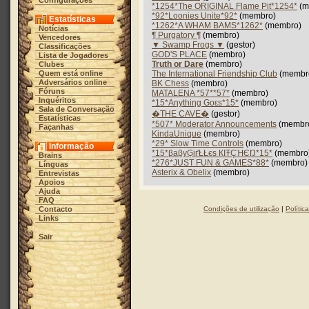
Configurações
*1254*The ORIGINAL Flame Pit*1254*
(m
*92*Loonies Unite*92*
(membro)
Estatísticas
*1262*A WHAM BAMS*1262*
(membro)
Notícias
¶ Purgatory ¶
(membro)
Vencedores
▼ Swamp Frogs ▼
(gestor)
Classificações
GOD'S PLACE
(membro)
Lista de Jogadores
Truth or Dare
(membro)
Clubes
Quem está online
The International Friendship Club
(membr
Adversários online
BK Chess
(membro)
Fóruns
MATALENA *57**57*
(membro)
Inquéritos
*15*Aηythiηg Goεs*15*
(membro)
Sala de Conversação
�THE CAVE�
(gestor)
Estatísticas
*507* Moderator Announcements
(membr
Façanhas
KindaUnique
(membro)
*29* Slow Time Controls
(membro)
Informação
*15*βaβyĢіґŁŁєs КIŦÇΉЄŊ*15*
(membro
Brains
*276*JUST FUN & GAMES*88*
(membro)
Línguas
Asterix & Obelix
(membro)
Entrevistas
Apoios
Ajuda
FAQ
Contacto
Condições de utilização
|
Polític
Links
Sair