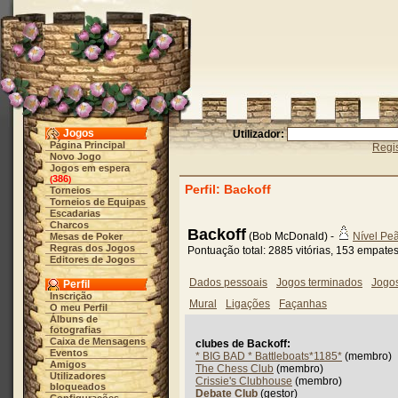
Jogos
Utilizador:
Página Principal
Regis
Novo Jogo
Jogos em espera
386
(
)
Perfil: Backoff
Torneios
Torneios de Equipas
Escadarias
Charcos
Backoff
(Bob McDonald) -
Nível Pe
Mesas de Poker
Regras dos Jogos
Pontuação total: 2885 vitórias, 153 empate
Editores de Jogos
Dados pessoais
Jogos terminados
Jogo
Perfil
Inscrição
Mural
Ligações
Façanhas
O meu Perfil
Álbuns de
fotografias
Caixa de Mensagens
clubes de Backoff:
Eventos
* BIG BAD * Battleboats*1185*
(membro)
Amigos
The Chess Club
(membro)
Utilizadores
Crissie's Clubhouse
(membro)
bloqueados
Debate Club
(gestor)