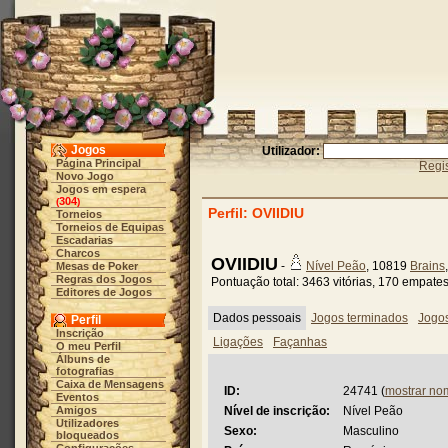
Jogos
Utilizador:
Página Principal
Regis
Novo Jogo
Jogos em espera
304
(
)
Perfil: OVIIDIU
Torneios
Torneios de Equipas
Escadarias
Charcos
OVIIDIU
-
Nível Peão
, 10819
Brains
Mesas de Poker
Regras dos Jogos
Pontuação total: 3463 vitórias, 170 empate
Editores de Jogos
Dados pessoais
Jogos terminados
Jogo
Perfil
Inscrição
Ligações
Façanhas
O meu Perfil
Álbuns de
fotografias
Caixa de Mensagens
ID:
24741 (
mostrar no
Eventos
Amigos
Nível de inscrição:
Nível Peão
Utilizadores
Sexo:
Masculino
bloqueados