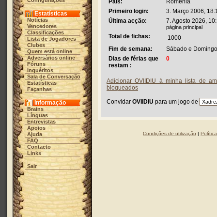
Configurações
País:
Roménia
Primeiro login:
3. Março 2006, 18:
Estatísticas
Notícias
Última acção:
7. Agosto 2026, 10
Vencedores
página principal
Classificações
Total de fichas:
1000
Lista de Jogadores
Clubes
Fim de semana:
Sábado e Doming
Quem está online
Adversários online
Dias de férias que
0
Fóruns
restam :
Inquéritos
Sala de Conversação
Adicionar OVIIDIU à minha lista de am
Estatísticas
bloqueados
Façanhas
Convidar
OVIIDIU
para um jogo de
Informação
Brains
Línguas
Entrevistas
Apoios
Condições de utilização
|
Polític
Ajuda
FAQ
Contacto
Links
Sair