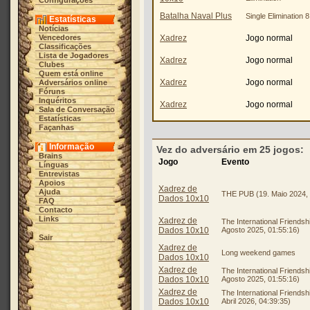
Configurações
Batalha Naval Plus
Single Elimination 8
Estatísticas
Notícias
Vencedores
Xadrez
Jogo normal
Classificações
Lista de Jogadores
Xadrez
Jogo normal
Clubes
Quem está online
Xadrez
Jogo normal
Adversários online
Fóruns
Inquéritos
Xadrez
Jogo normal
Sala de Conversação
Estatísticas
Façanhas
Informação
Vez do adversário em 25 jogos:
Brains
Jogo
Evento
Línguas
Entrevistas
Apoios
Xadrez de
Ajuda
THE PUB (19. Maio 2024, 
Dados 10x10
FAQ
Contacto
Links
Xadrez de
The International Friendsh
Dados 10x10
Agosto 2025, 01:55:16)
Sair
Xadrez de
Long weekend games
Dados 10x10
Xadrez de
The International Friendsh
Dados 10x10
Agosto 2025, 01:55:16)
Xadrez de
The International Friendsh
Dados 10x10
Abril 2026, 04:39:35)