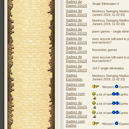
Xadrez de
SIngle Elimination 4
Dados 10x10
Xadrez de
Monkeys Swinging Madho
Dados 10x10
Janeiro 2019, 11:42:33)
Xadrez de
Monkeys Swinging Madho
Dados 10x10
Janeiro 2019, 11:42:33)
Xadrez de
pawn games - single elimi
Dados 10x10
Xadrez de
does anyone still want to p
Dados 10x10
tournaments?
Xadrez de
November games
Dados 10x10
Xadrez de
does anyone still want to p
Dados 10x10
tournaments?
Xadrez de
JULY single elimination
Dados 10x10
Xadrez
Monkeys Swinging Madho
Escondido
Janeiro 2019, 11:42:33)
Xadrez com
Western
Easter
Dados
Xadrez com
a lot of twin
Earths 
Dados
Xadrez de
a lot of twin
Earths 
Dados 10x10
Xadrez de
a lot of twin
Earths 
Dados 10x10
Xadrez com
Western
Easter
Dados