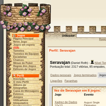
Jogos
Utilizador:
Página Principal
Regis
Novo Jogo
Jogos em espera
316
(
)
Perfil: Seravajan
Torneios
Torneios de Equipas
Escadarias
Charcos
Seravajan
(Daniel Roth) -
Nível To
Mesas de Poker
Regras dos Jogos
Pontuação total: 2317 vitórias, 85 empates,
Editores de Jogos
Dados pessoais
Jogos terminados
Jogo
Perfil
Inscrição
Ligações
Façanhas
O meu Perfil
Álbuns de
fotografias
Vez de Seravajan em 6 jogos:
Caixa de Mensagens
Eventos
Jogo
Evento
Amigos
Utilizadores
Xadrez de Dados
August Single
bloqueados
10x10
Elimination