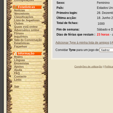
Configurações
Sexo:
Feminino
Estatísticas
País:
Estados Un
Notícias
Primeiro login:
28. Dezemb
Vencedores
Classificações
Última acção:
18. Junho 2
Lista de Jogadores
Total de fichas:
Clubes
1000
Quem está online
Fim de semana:
Sábado e 
Adversários online
Fóruns
Dias de férias que restam :
23 horas
- 
Inquéritos
Sala de Conversação
Adicionar Tyne à minha lista de amigos
|
A
Estatísticas
Façanhas
Convidar
Tyne
para um jogo de
Informação
Brains
Línguas
Entrevistas
Apoios
Condições de utilização
|
Polític
Ajuda
FAQ
Contacto
Links
Sair