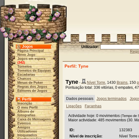
Jogos
Utilizador:
Página Principal
Regis
Novo Jogo
Jogos em espera
342
(
)
Perfil: Tyne
Torneios
Torneios de Equipas
Escadarias
Charcos
Tyne
-
Nível Torre
, 1430
Brains
, 150
p
Mesas de Poker
Regras dos Jogos
Pontuação total: 336 vitórias, 0 empates, 4
Editores de Jogos
Dados pessoais
Jogos terminados
Jogo
Perfil
Inscrição
Ligações
Façanhas
O meu Perfil
Álbuns de
fotografias
Actividade hoje: 0 movimentos
(Tempo de S
Caixa de Mensagens
Maior actividade: 485 movimentos (30. M
Eventos
Amigos
ID:
132383
Utilizadores
bloqueados
Nível de inscrição:
Nível Torre