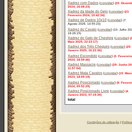
Xadrez com Dados
(
convidar
)
(20. Dezem
2024, 16:08:23)
Xadrez da Idade do Gelo
(
convidar
)
(23.
Fevereiro 2024, 10:42:34)
Xadrez de Dados 10x10
(
convidar
)
(7.
Agosto 2026, 14:55:23)
Xadrez do Cavalo
(
convidar
)
(10. Julho 20
16:26:15)
Xadrez do Gato de Cheshire
(
convidar
)
(
Maio 2025, 22:23:17)
Xadrez dos Três Cheques
(
convidar
)
(25.
Janeiro 2025, 16:22:36)
Xadrez Escondido
(
convidar
)
(3. Fevereiro
2024, 18:59:46)
Xadrez Massacre
(
convidar
)
(29. Junho 20
11:57:54)
Xadrez Mata Cavalos
(
convidar
)
(15. Maio
2023, 18:09:19)
Xadrez Posicionado
(
convidar
)
(9. Fevere
2024, 05:52:29)
Xadrez Posicionado Livre
(
convidar
)
(4.
Janeiro 2023, 07:19:30)
total
Condições de utilização
|
Polític