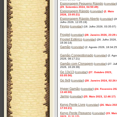
Espionagem Pequeno Rápido
(
convidar
)
(29. Setembro 2024, 04:50:49)
Espionagem Rápido
(
convidar
)
(2. Maio
2026, 15:05:21)
Espionagem Rápido Aberto
(
convidar
)
(2
Julho 2026, 12:05:19)
Fevga
(
convidar
)
(18. Julho 2026, 03:35:07)
Froglet
(
convidar
)
(28. Janeiro 2026, 23:29:
Froglet Esférico
(
convidar
)
(26. Julho 2026,
16:30:14)
Gamão
(
convidar
)
(2. Agosto 2026, 18:34:25
Gamão Congestionado
(
convidar
)
(2. Ago
2026, 08:17:21)
Gamão com Clonagem
(
convidar
)
(27. Ju
2026, 16:28:39)
Go 13x13
(
convidar
)
(27. Outubro 2023,
03:05:50)
Go 9x9
(
convidar
)
(28. Janeiro 2024, 02:26:
Hyper Gamão
(
convidar
)
(24. Fevereiro 20
13:40:00)
Jarmo
(
convidar
)
(25. Maio 2023, 12:46:17)
Keryo Pente Livre
(
convidar
)
(26. Maio 202
17:03:21)
Keryo Pente Pequeno
(
convidar
)
(15. Mai
2023, 11:11:17)