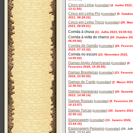
Cinco em Linha
(
convidar
)
(4. Junho 2022,
13:11:50)
Cinco em Linha Pro
(
convidar
)
(9. Outubro
2021, 08:28:22)
Cinco em Linha Troca
(
convidar
)
(28. Mai
2023, 08:09:01)
Corrida à chuva
(11. Julho 2023, 03:05:02)
Corrida à volta do charco
(30. Outubro 20
06:05:00)
Corrida de Gamão
(
convidar
)
(26. Feverei
2025, 07:15:32)
Corrida no escuro
(23. Novembro 2022,
14:05:02)
Damas Anglo-Americanas
(
convidar
)
(5.
Fevereiro 2026, 15:35:55)
Damas Brasileiras
(
convidar
)
(23. Feverei
2024, 23:50:00)
Damas de Canto
(
convidar
)
(2. Março 2024
12:36:52)
Damas Havaianas
(
convidar
)
(30. Dezemb
2023, 14:08:14)
Damas Russas
(
convidar
)
(9. Fevereiro 20
10:23:57)
Damas Turcas
(
convidar
)
(30. Janeiro 202
22:06:12)
Espionagem
(
convidar
)
(10. Janeiro 2026,
23:44:16)
Espionagem Pequeno
(
convidar
)
(26. Jul
2026, 23:52:43)