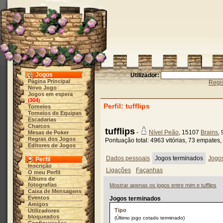
Jogos
Utilizador:
Página Principal
Regis
Novo Jogo
Jogos em espera
304
(
)
Perfil: tufflips
Torneios
Torneios de Equipas
Escadarias
Charcos
tufflips
-
Nível Peão
, 15107
Brains
,
Mesas de Poker
Regras dos Jogos
Pontuação total: 4963 vitórias, 73 empates,
Editores de Jogos
Dados pessoais
Jogos terminados
Jogo
Perfil
Inscrição
Ligações
Façanhas
O meu Perfil
Álbuns de
fotografias
Mostrar apenas os jogos entre mim e tufflips
Caixa de Mensagens
Eventos
Jogos terminados
Amigos
Tipo
Utilizadores
bloqueados
(Último jogo cotado terminado)