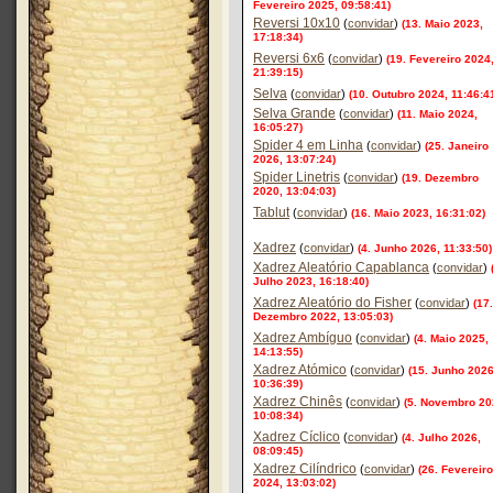
Fevereiro 2025, 09:58:41)
Reversi 10x10
(
convidar
)
(13. Maio 2023,
17:18:34)
Reversi 6x6
(
convidar
)
(19. Fevereiro 2024
21:39:15)
Selva
(
convidar
)
(10. Outubro 2024, 11:46:4
Selva Grande
(
convidar
)
(11. Maio 2024,
16:05:27)
Spider 4 em Linha
(
convidar
)
(25. Janeiro
2026, 13:07:24)
Spider Linetris
(
convidar
)
(19. Dezembro
2020, 13:04:03)
Tablut
(
convidar
)
(16. Maio 2023, 16:31:02)
Xadrez
(
convidar
)
(4. Junho 2026, 11:33:50)
Xadrez Aleatório Capablanca
(
convidar
)
Julho 2023, 16:18:40)
Xadrez Aleatório do Fisher
(
convidar
)
(17.
Dezembro 2022, 13:05:03)
Xadrez Ambíguo
(
convidar
)
(4. Maio 2025,
14:13:55)
Xadrez Atómico
(
convidar
)
(15. Junho 2026
10:36:39)
Xadrez Chinês
(
convidar
)
(5. Novembro 20
10:08:34)
Xadrez Cíclico
(
convidar
)
(4. Julho 2026,
08:09:45)
Xadrez Cilíndrico
(
convidar
)
(26. Fevereiro
2024, 13:03:02)