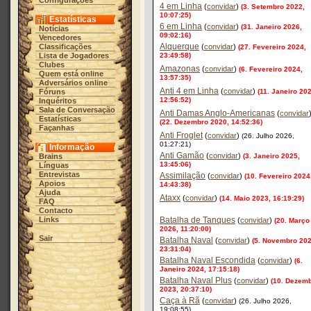
Configurações
4 em Linha
(
convidar
)
(3. Setembro 2022,
10:07:25)
Estatísticas
6 em Linha
(
convidar
)
(31. Janeiro 2026,
Notícias
09:02:16)
Vencedores
Alquerque
Classificações
(
convidar
)
(27. Fevereiro 2024,
Lista de Jogadores
23:49:58)
Clubes
Amazonas
(
convidar
)
(6. Fevereiro 2024,
Quem está online
13:57:35)
Adversários online
Anti 4 em Linha
(
convidar
)
Fóruns
(11. Janeiro 20
12:56:52)
Inquéritos
Sala de Conversação
Anti Damas Anglo-Americanas
(
convidar
Estatísticas
(22. Dezembro 2020, 14:52:36)
Façanhas
Anti Froglet
(
convidar
)
(26. Julho 2026,
01:27:21)
Informação
Anti Gamão
(
convidar
)
Brains
(3. Janeiro 2025,
13:45:06)
Línguas
Entrevistas
Assimilação
(
convidar
)
(10. Fevereiro 2024
Apoios
14:43:38)
Ajuda
Ataxx
(
convidar
)
(14. Maio 2023, 16:19:29)
FAQ
Contacto
Links
Batalha de Tanques
(
convidar
)
(20. Março
2026, 11:20:00)
Sair
Batalha Naval
(
convidar
)
(5. Novembro 202
23:31:04)
Batalha Naval Escondida
(
convidar
)
(6.
Janeiro 2024, 17:15:18)
Batalha Naval Plus
(
convidar
)
(10. Dezem
2023, 20:37:10)
Caça à Rã
(
convidar
)
(26. Julho 2026,
19:08:55)