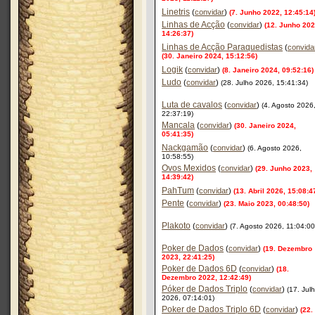
Linetris
(
convidar
)
(7. Junho 2022, 12:45:14
Linhas de Acção
(
convidar
)
(12. Junho 202
14:26:37)
Linhas de Acção Paraquedistas
(
convida
(30. Janeiro 2024, 15:12:56)
Logik
(
convidar
)
(8. Janeiro 2024, 09:52:16)
Ludo
(
convidar
)
(28. Julho 2026, 15:41:34)
Luta de cavalos
(
convidar
)
(4. Agosto 2026
22:37:19)
Mancala
(
convidar
)
(30. Janeiro 2024,
05:41:35)
Nackgamão
(
convidar
)
(6. Agosto 2026,
10:58:55)
Ovos Mexidos
(
convidar
)
(29. Junho 2023,
14:39:42)
PahTum
(
convidar
)
(13. Abril 2026, 15:08:4
Pente
(
convidar
)
(23. Maio 2023, 00:48:50)
Plakoto
(
convidar
)
(7. Agosto 2026, 11:04:00
Poker de Dados
(
convidar
)
(19. Dezembro
2023, 22:41:25)
Poker de Dados 6D
(
convidar
)
(18.
Dezembro 2022, 12:42:49)
Póker de Dados Triplo
(
convidar
)
(17. Jul
2026, 07:14:01)
Poker de Dados Triplo 6D
(
convidar
)
(22.