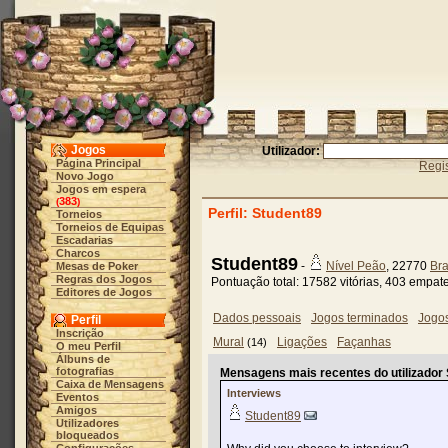
Jogos
Utilizador:
Página Principal
Regis
Novo Jogo
Jogos em espera
383
(
)
Perfil: Student89
Torneios
Torneios de Equipas
Escadarias
Charcos
Student89
-
Nível Peão
, 22770
Bra
Mesas de Poker
Regras dos Jogos
Pontuação total: 17582 vitórias, 403 empat
Editores de Jogos
Dados pessoais
Jogos terminados
Jogo
Perfil
Inscrição
Mural
Ligações
Façanhas
(14)
O meu Perfil
Álbuns de
fotografias
Mensagens mais recentes do utilizador 
Caixa de Mensagens
Interviews
Eventos
Amigos
Student89
Utilizadores
bloqueados