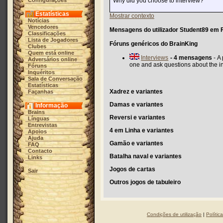
Configurações
Why did you choose to interview?
Estatísticas
Mostrar contexto
Notícias
Vencedores
Mensagens do utilizador Student89 em F
Classificações
Lista de Jogadores
Fóruns genéricos do BrainKing
Clubes
Quem está online
Interviews
- 4 mensagens
- A
Adversários online
one and ask questions about the 
Fóruns
Inquéritos
Sala de Conversação
Estatísticas
Xadrez e variantes
Façanhas
Damas e variantes
Informação
Brains
Reversi e variantes
Línguas
Entrevistas
4 em Linha e variantes
Apoios
Ajuda
Gamão e variantes
FAQ
Contacto
Batalha naval e variantes
Links
Jogos de cartas
Sair
Outros jogos de tabuleiro
Condições de utilização
|
Polític