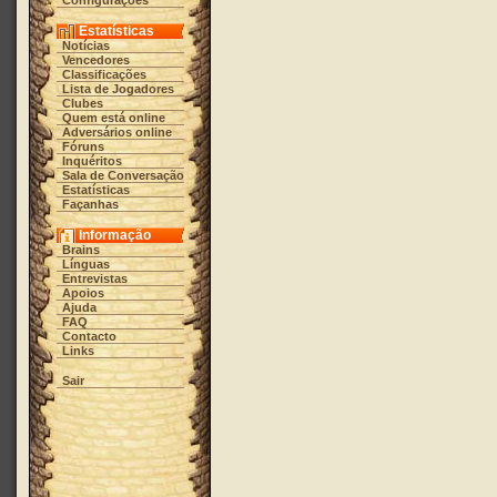
Configurações
Estatísticas
Notícias
Vencedores
Classificações
Lista de Jogadores
Clubes
Quem está online
Adversários online
Fóruns
Inquéritos
Sala de Conversação
Estatísticas
Façanhas
Informação
Brains
Línguas
Entrevistas
Apoios
Ajuda
FAQ
Contacto
Links
Sair