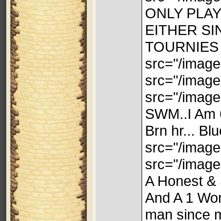
ONLY PLAY
EITHER S
TOURNIES 
src="/image
src="/image
src="/image
SWM..I Am 6'
Brn hr... Bl
src="/image
src="/image
A Honest &
And A 1 Wom
man since m