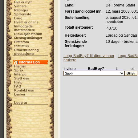
Hva er nytt
Land:
De Forente Stater
Vinnere
Ratinger
Først gang logget inn:
12. mars 2003, 00:
Spillerliste
Siste handling:
5. august 2026, 01
Laug
hovedsiden
Hvem er online
Innloggede
Totalt sjetonger:
43710
motstandere
Diskusjonsforum
Helgedager:
Lørdag og Søndag
Meningsmålinger
Gjenstående
10 dager - bruker a
Praterom
feriedager:
Statistikk
Utmerkelser og
prestasjoner
Legg BadBoy7 til dine venner
|
Legg BadBoy
brukere
Informasjon
Hjerner
Invitere
BadBoy7
til et 
Språk
Intervju
Støtt oss
Hjelp
FAQ
Kontakt oss
Lenker
Logg ut