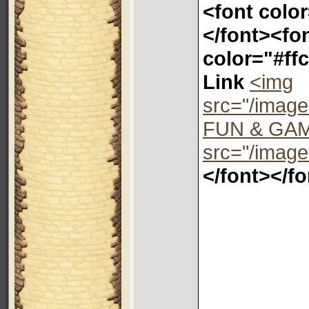
<font col
</font><fo
color="#ff
Link
<img
src="/image
FUN & GA
src="/image
</font></fo