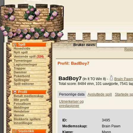
Spill
Bruker navn:
Hovedside
Regis
Nytt spill
Ventende spill
324
(
)
Turneringer
Profil: BadBoy7
Lagturneringer
Trapper
Dammer
Pokerbord
BadBoy7
(In It TO Win It) -
Brain Pawn
Spillregler
Total score: 8484 vinn, 101 uavgjorte, 7541 ta
Spill-editorer
Profil
Personlige data
Avsluttede spill
Startede spi
Betalt medlemskap
Min profil
Utmerkelser og
Fotoalbum
prestasjoner
Meldinger
Hendelser
Venner
Blokkerte spillere
ID:
3495
Innstillinger
Medlemsskap:
Brain Pawn
Statistikk
Kjønn:
Mann