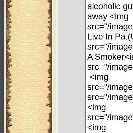
alcoholic g
away <img
src="/images
Live In Pa.
src="/image
A Smoker<
src="/image
<img
src="/image
src="/image
<img
src="/image
<img