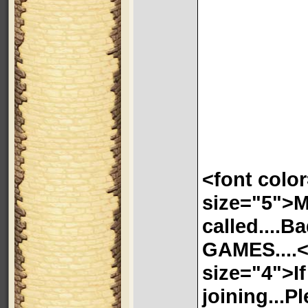
<font colo
size="5">M
called....
GAMES....<
size="4">If
joining...