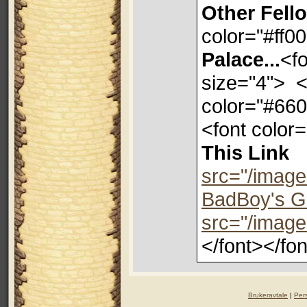
Other Fell
color="#ff0
Palace...
<fo
size="4">
<
color="#66
<font color
This Lin
src="/image
BadBoy's G
src="/image
</font></fo
Brukeravtale
|
Per