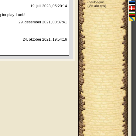
(
pauloaguia
)
19. juli 2023, 05:20:14
(
Vis alle tips
)
g for play. Luck!
29. desember 2021, 00:37:41
24. oktober 2021, 19:54:16