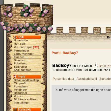
Spill
Br
Hovedside
Nytt spill
Ventende spill
326
(
)
Turneringer
Profil: BadBoy7
Lagturneringer
Trapper
Dammer
Pokerbord
BadBoy7
(In It TO Win It) -
Brain P
Spillregler
Total score: 8484 vinn, 101 uavgjorte, 7541
Spill-editorer
Profil
Personlige data
Avsluttede spill
Startede 
Betalt medlemskap
Min profil
Fotoalbum
Meldinger
Du må være pålogget med din egen brukerp
Hendelser
Venner
Blokkerte spillere
Innstillinger
Statistikk