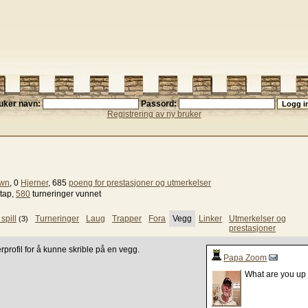
uker navn:
Passord:
Registrering av ny bruker
awn
, 0
Hjerner
, 685
poeng for prestasjoner og utmerkelser
 tap,
580
turneringer vunnet
spill
Turneringer
Laug
Trapper
Fora
Vegg
Linker
Utmerkelser og
(3)
prestasjoner
rofil for å kunne skrible på en vegg.
Papa Zoom
What are you up 