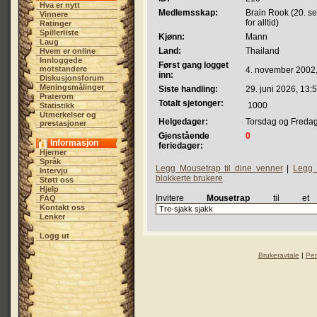
Hva er nytt
Medlemsskap:
Brain Rook (20. s
Vinnere
for alltid)
Ratinger
Spillerliste
Kjønn:
Mann
Laug
Land:
Thailand
Hvem er online
Innloggede
Først gang logget
motstandere
4. november 2002,
inn:
Diskusjonsforum
Meningsmålinger
Siste handling:
29. juni 2026, 13:
Praterom
Totalt sjetonger:
1000
Statistikk
Utmerkelser og
Helgedager:
Torsdag og Freda
prestasjoner
Gjenstående
0
Informasjon
feriedager:
Hjerner
Språk
Legg Mousetrap til dine venner
|
Legg 
Intervju
blokkerte brukere
Støtt oss
Hjelp
Invitere
Mousetrap
til et 
FAQ
Kontakt oss
Lenker
Logg ut
Brukeravtale
|
Per