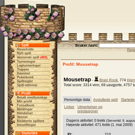
Spill
Bruker navn:
Hovedside
Regi
Nytt spill
Ventende spill
403
(
)
Turneringer
Profil: Mousetrap
Lagturneringer
Trapper
Dammer
Pokerbord
Mousetrap
-
Brain Rook
, 774
Hjer
Spillregler
Total score: 3314 vinn, 69 uavgjorte, 4757 t
Spill-editorer
Profil
Betalt medlemskap
Personlige data
Avsluttede spill
Startede 
Min profil
Fotoalbum
Linker
Utmerkelser og
Meldinger
prestasjoner
Hendelser
Venner
Dagens aktivitet: 0 trekk
(Servertid: 9. augu
Blokkerte spillere
Høyeste aktivitet: 471 trekk (1. mai 2009)
Innstillinger
Statistikk
ID:
210