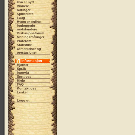
Hva er nytt
Vinnere
Ratinger
Spillerliste
Laug
Hvem er online
Innloggede
motstandere
Diskusjonsforum
Meningsmålinger
Praterom
Statistikk
Utmerkelser og
prestasjoner
Informasjon
Hjerner
Språk
Intervju
Støtt oss
Hjelp
FAQ
Kontakt oss
Lenker
Logg ut