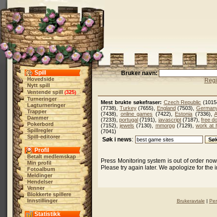
Spill
Bruker navn:
Hovedside
Regi
Nytt spill
Ventende spill
325
(
)
Turneringer
Mest brukte søkefraser:
Czech Republic
(1015
Lagturneringer
(7738),
Turkey
(7655),
England
(7503),
German
Trapper
(7438),
online games
(7422),
Estonia
(7336),
A
Dammer
(7233),
portugal
(7191),
javascript
(7187),
free d
Pokerbord
(7152),
jewels
(7130),
mmorpg
(7129),
work at
Spillregler
(7041)
Spill-editorer
Søk i news
:
Profil
Betalt medlemskap
Press Monitoring system is out of order no
Min profil
Please try again later. We apologize for the
Fotoalbum
Meldinger
Hendelser
Venner
Blokkerte spillere
Innstillinger
Brukeravtale
|
Per
Statistikk