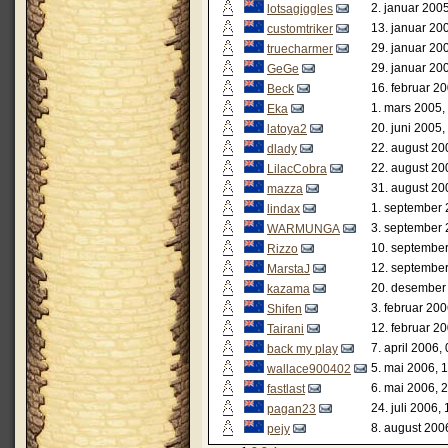
2. januar 200
lotsagiggles
13. januar 20
customtriker
29. januar 20
truecharmer
29. januar 20
GeGe
16. februar 2
Beck
1. mars 2005,
Eka
20. juni 2005,
latoya2
22. august 20
dlady
22. august 20
LilacCobra
31. august 20
mazza
1. september 
lindax
3. september 
WARMUNGA
10. september
Rizzo
12. september
MarstaJ
20. desember
kazama
3. februar 200
Shifen
12. februar 2
Tairani
7. april 2006,
back my play
5. mai 2006, 
wallace900402
6. mai 2006, 
fastlast
24. juli 2006,
pagan23
8. august 200
pejy