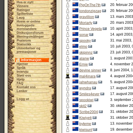
Hva er nytt
20. februar 2
PigOnThe7th
Vinnere
Ratinger
20. februar 2
londonzigzag
Spillerliste
13. mars 2003
gravillion
Laug
Hvem er online
20. mars 2003
Moriarty
Innloggede
10. april 2003
Prince Vegeta
motstandere
Diskusjonsforum
14. april 2003
sonar
Meningsmålinger
31. mai 2003,
Praterom
spooky
Statistikk
10. juli 2003,
elmo
Utmerkelser og
prestasjoner
23. juli 2003,
skipinnz
1. august 200
alanw
Informasjon
Hjerner
4. november 2
Ernie
Språk
8. juni 2004, 
devine sinner
Intervju
Støtt oss
4. august 200
mal4inara
Hjelp
5. august 200
jahwhanau
FAQ
Kontakt oss
17. august 20
wyndra
Lenker
17. august 20
Smiles4ever
Logg ut
3. september 
spookiwi
30. oktober 2
skit2
31. oktober 2
Scribe2004
31. oktober 2
Kiwiyeti
13. november
byteme
19. desember
kiwisunf