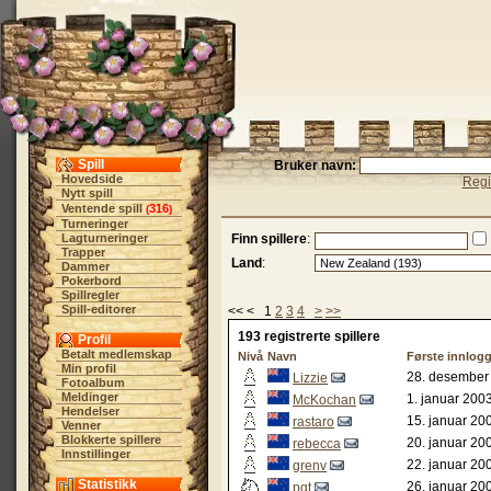
Spill
Bruker navn:
Hovedside
Regi
Nytt spill
Ventende spill
316
(
)
Turneringer
Lagturneringer
Finn spillere
:
Trapper
Land
:
Dammer
Pokerbord
Spillregler
Spill-editorer
<< < 1
2
3
4
>
>>
193 registrerte spillere
Profil
Betalt medlemskap
Nivå
Navn
Første innlog
Min profil
28. desember
Lizzie
Fotoalbum
Meldinger
1. januar 200
McKochan
Hendelser
15. januar 20
rastaro
Venner
Blokkerte spillere
20. januar 20
rebecca
Innstillinger
22. januar 20
grenv
Statistikk
26. januar 20
pgt