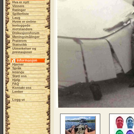
Hva er nytt
Vinnere
Ratinger
Spillerliste
Laug
Hvem er online
Innloggede
motstandere
Diskusjonsforum
Meningsmålinger
Praterom
Statistikk
Utmerkelser og
prestasjoner
Informasjon
Hjerner
Språk
Intervju
Støtt oss
Hjelp
FAQ
Kontakt oss
Lenker
Logg ut