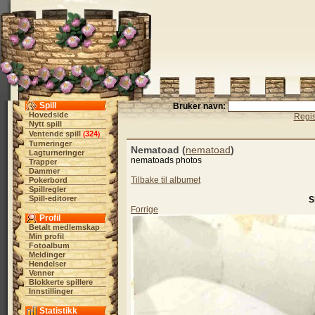
Spill
Bruker navn:
Hovedside
Regis
Nytt spill
Ventende spill
324
(
)
Turneringer
Nematoad (
nematoad
)
Lagturneringer
nematoads photos
Trapper
Dammer
Tilbake til albumet
Pokerbord
Spillregler
Spill-editorer
S
Forrige
Profil
Betalt medlemskap
Min profil
Fotoalbum
Meldinger
Hendelser
Venner
Blokkerte spillere
Innstillinger
Statistikk