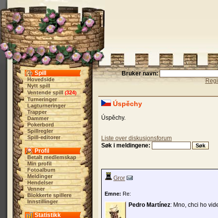
Spill
Bruker navn:
Hovedside
Regi
Nytt spill
Ventende spill
324
(
)
Turneringer
Úspěchy
Lagturneringer
Trapper
Úspěchy.
Dammer
Pokerbord
Spillregler
Spill-editorer
Liste over diskusjonsforum
Søk i meldingene:
Profil
Betalt medlemskap
Min profil
Fotoalbum
Meldinger
Gror
Hendelser
Venner
Emne:
Re:
Blokkerte spillere
Innstillinger
Pedro Martínez
: Mno, chci ho vide
Statistikk