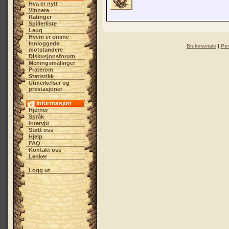
Hva er nytt
Vinnere
Ratinger
Spillerliste
Laug
Hvem er online
Innloggede
Brukeravtale
|
Per
motstandere
Diskusjonsforum
Meningsmålinger
Praterom
Statistikk
Utmerkelser og
prestasjoner
Informasjon
Hjerner
Språk
Intervju
Støtt oss
Hjelp
FAQ
Kontakt oss
Lenker
Logg ut