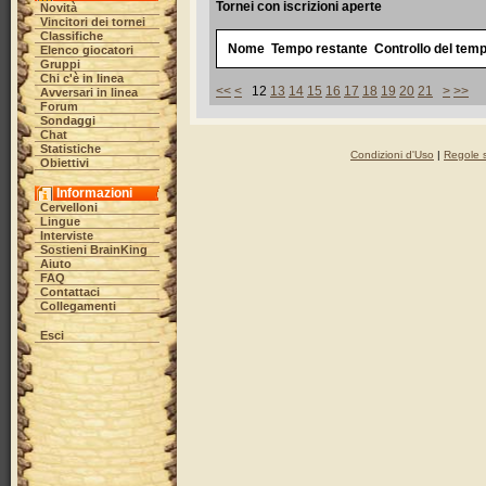
Tornei con iscrizioni aperte
Novità
Vincitori dei tornei
Classifiche
Nome
Tempo restante
Controllo del temp
Elenco giocatori
Gruppi
Chi c'è in linea
<<
<
12
13
14
15
16
17
18
19
20
21
>
>>
Avversari in linea
Forum
Sondaggi
Chat
Statistiche
Condizioni d'Uso
|
Regole s
Obiettivi
Informazioni
Cervelloni
Lingue
Interviste
Sostieni BrainKing
Aiuto
FAQ
Contattaci
Collegamenti
Esci