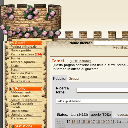
Giochi
Nome utente :
Pagina principale
Registraz
Nuova partita
Partite in attesa
324
(
)
Tornei
Tornei
(
Discussione
)
Tornei a squadre
Questa pagina contiene una lista di
tutti
i tornei
Scale
un torneo in attesa di giocatori.
Stagni
Tavoli da Poker
Regole dei giochi
Pubblici
Gruppi
Editor partite
Ricerca
Profilo
tornei
:
Abbonamenti
Il mio profilo
Album fotografici
Casella postale
Eventi
Utenti amici
Status
:
tutti
aperto
in esecu
Utenti bloccati
(34123)
(5062)
Preferenze
<<
<
12
13
14
15
16
17
18
19
20
21
La tua 
>
>>
Statistiche