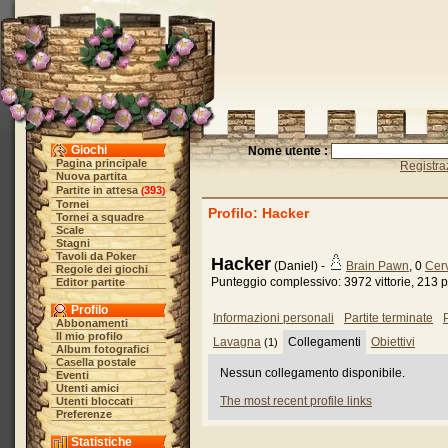
Giochi
Nome utente :
Pagina principale
Registra
Nuova partita
Partite in attesa
393
(
)
Tornei
Profilo: Hacker
Tornei a squadre
Scale
Stagni
Tavoli da Poker
Hacker
(Daniel) -
Brain Pawn
, 0
Cerv
Regole dei giochi
Punteggio complessivo: 3972 vittorie, 213 p
Editor partite
Profilo
Informazioni personali
Partite terminate
P
Abbonamenti
Il mio profilo
Lavagna
Collegamenti
Obiettivi
(1)
Album fotografici
Casella postale
Nessun collegamento disponibile.
Eventi
Utenti amici
The most recent profile links
Utenti bloccati
Preferenze
Statistiche