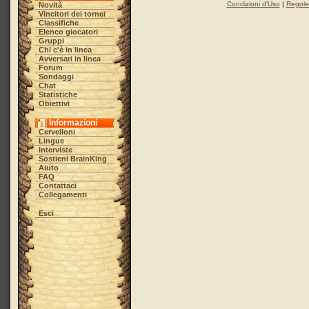
Condizioni d'Uso
|
Regole 
Novità
Vincitori dei tornei
Classifiche
Elenco giocatori
Gruppi
Chi c'è in linea
Avversari in linea
Forum
Sondaggi
Chat
Statistiche
Obiettivi
Informazioni
Cervelloni
Lingue
Interviste
Sostieni BrainKing
Aiuto
FAQ
Contattaci
Collegamenti
Esci