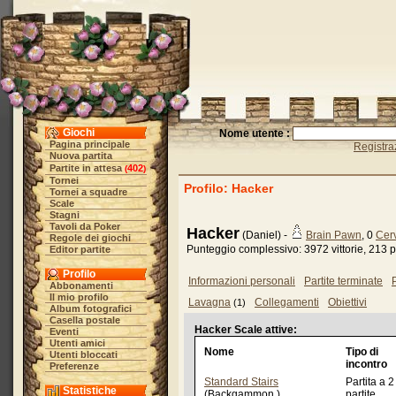
Giochi
Nome utente :
Pagina principale
Registra
Nuova partita
Partite in attesa
402
(
)
Tornei
Profilo: Hacker
Tornei a squadre
Scale
Stagni
Tavoli da Poker
Hacker
(Daniel) -
Brain Pawn
, 0
Cerv
Regole dei giochi
Punteggio complessivo: 3972 vittorie, 213 p
Editor partite
Profilo
Informazioni personali
Partite terminate
P
Abbonamenti
Il mio profilo
Lavagna
Collegamenti
Obiettivi
(1)
Album fotografici
Casella postale
Hacker Scale attive:
Eventi
Utenti amici
Nome
Tipo di
Utenti bloccati
incontro
Preferenze
Standard Stairs
Partita a 2
Statistiche
(Backgammon )
partite