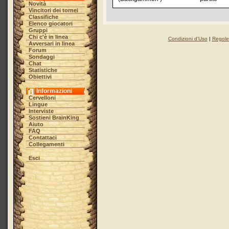
Novità
Vincitori dei tornei
Classifiche
Elenco giocatori
Gruppi
Chi c'è in linea
Condizioni d'Uso
|
Regole 
Avversari in linea
Forum
Sondaggi
Chat
Statistiche
Obiettivi
Informazioni
Cervelloni
Lingue
Interviste
Sostieni BrainKing
Aiuto
FAQ
Contattaci
Collegamenti
Esci