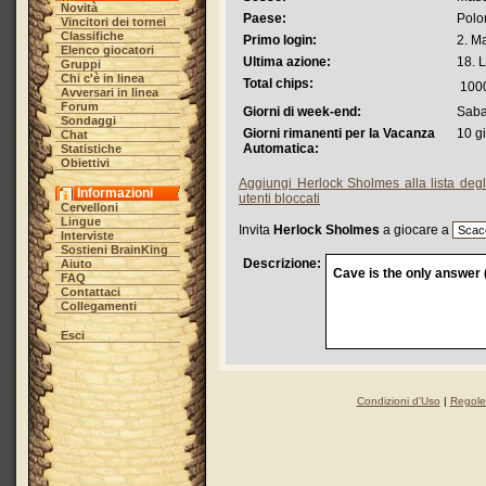
Novità
Paese:
Polo
Vincitori dei tornei
Classifiche
Primo login:
2. M
Elenco giocatori
Ultima azione:
18. 
Gruppi
Chi c'è in linea
Total chips:
100
Avversari in linea
Forum
Giorni di week-end:
Saba
Sondaggi
Giorni rimanenti per la Vacanza
10 g
Chat
Automatica:
Statistiche
Obiettivi
Aggiungi Herlock Sholmes alla lista degli
Informazioni
utenti bloccati
Cervelloni
Lingue
Invita
Herlock Sholmes
a giocare a
Interviste
Sostieni BrainKing
Descrizione:
Aiuto
Cave is the only answer 
FAQ
Contattaci
Collegamenti
Esci
Condizioni d'Uso
|
Regole 