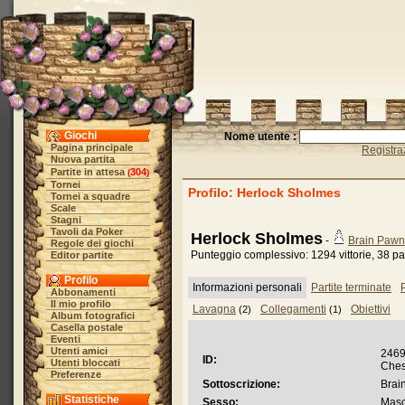
Giochi
Nome utente :
Pagina principale
Registra
Nuova partita
Partite in attesa
304
(
)
Tornei
Profilo: Herlock Sholmes
Tornei a squadre
Scale
Stagni
Tavoli da Poker
Herlock Sholmes
-
Brain Pawn
Regole dei giochi
Punteggio complessivo: 1294 vittorie, 38 pat
Editor partite
Profilo
Informazioni personali
Partite terminate
P
Abbonamenti
Il mio profilo
Lavagna
Collegamenti
Obiettivi
(2)
(1)
Album fotografici
Casella postale
Eventi
Utenti amici
2469
ID:
Utenti bloccati
Ches
Preferenze
Sottoscrizione:
Brai
Statistiche
Sesso:
Masc