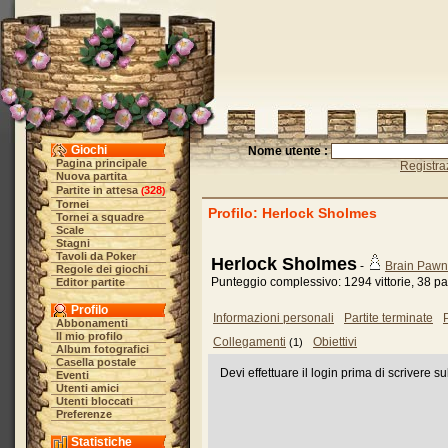
Giochi
Nome utente :
Pagina principale
Registra
Nuova partita
Partite in attesa
328
(
)
Tornei
Profilo: Herlock Sholmes
Tornei a squadre
Scale
Stagni
Tavoli da Poker
Herlock Sholmes
-
Brain Pawn
Regole dei giochi
Punteggio complessivo: 1294 vittorie, 38 pat
Editor partite
Profilo
Informazioni personali
Partite terminate
P
Abbonamenti
Il mio profilo
Collegamenti
Obiettivi
(1)
Album fotografici
Casella postale
Devi effettuare il login prima di scrivere s
Eventi
Utenti amici
Utenti bloccati
Preferenze
Statistiche