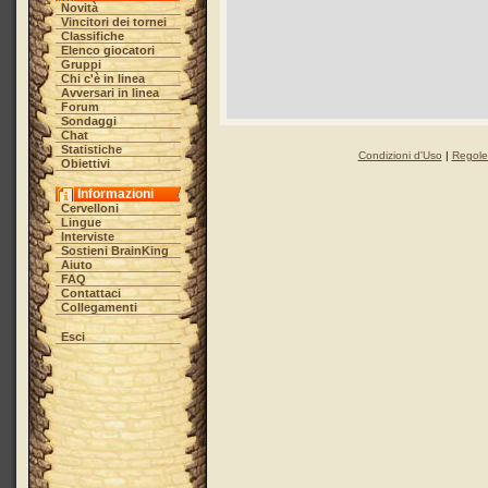
Novità
Vincitori dei tornei
Classifiche
Elenco giocatori
Gruppi
Chi c'è in linea
Avversari in linea
Forum
Sondaggi
Chat
Statistiche
Condizioni d'Uso
|
Regole 
Obiettivi
Informazioni
Cervelloni
Lingue
Interviste
Sostieni BrainKing
Aiuto
FAQ
Contattaci
Collegamenti
Esci