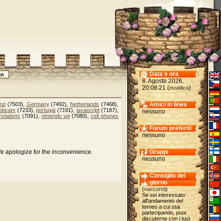
Data e ora
8. Agosto 2026,
20:08:21 (
)
modifica
and
(7503),
Germany
(7492),
Netherlands
(7468),
Amici in linea
ebcam
(7233),
portugal
(7191),
javascript
(7187),
nessuno
nslations
(7091),
nintendo wii
(7080),
cell phones
Forum preferiti
nessuno
We apologize for the inconvenience.
Gruppi
nessuno
Consiglio del
giorno
(
nascondi
)
Se sei interessato
all'andamento del
torneo a cui stai
partecipando, puoi
discuterne con i tuoi