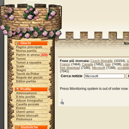
Giochi
No
Pagina principale
Nuova partita
Partite in attesa
320
(
)
Tornei
Frase più ricercata:
Czech Republic
(10154),
U
Tornei a squadre
France
(7464),
Canada
(7452),
Italy
(7438),
onl
Scale
free download
(7180),
Microsoft
(7168),
scrabbl
Stagni
(7041)
Tavoli da Poker
Cerca notizie
:
Regole dei giochi
Editor partite
Press Monitoring system is out of order now 
Profilo
Abbonamenti
Il mio profilo
Album fotografici
Casella postale
Eventi
Utenti amici
Utenti bloccati
Preferenze
Statistiche