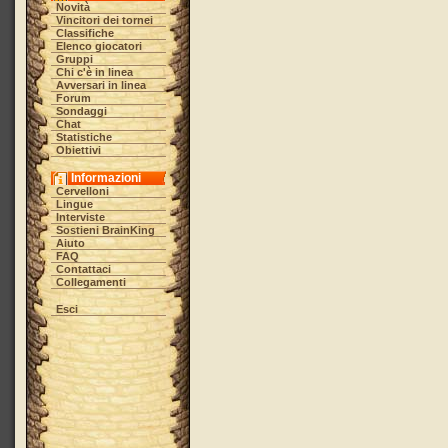
Novità
Vincitori dei tornei
Classifiche
Elenco giocatori
Gruppi
Chi c'è in linea
Avversari in linea
Forum
Sondaggi
Chat
Statistiche
Obiettivi
Informazioni
Cervelloni
Lingue
Interviste
Sostieni BrainKing
Aiuto
FAQ
Contattaci
Collegamenti
Esci