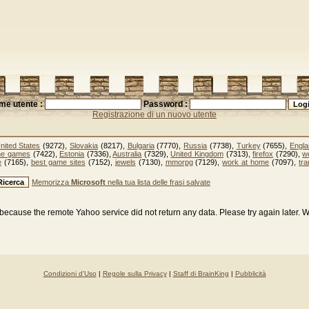
me utente :
Password :
Registrazione di un nuovo utente
nited States
(9272),
Slovakia
(8217),
Bulgaria
(7770),
Russia
(7738),
Turkey
(7655),
Engl
ine games
(7422),
Estonia
(7336),
Australia
(7329),
United Kingdom
(7313),
firefox
(7290),
w
e
(7165),
best game sites
(7152),
jewels
(7130),
mmorpg
(7129),
work at home
(7097),
tra
Memorizza
Microsoft
nella tua lista delle frasi salvate
because the remote Yahoo service did not return any data. Please try again later. 
Condizioni d'Uso
|
Regole sulla Privacy
|
Staff di BrainKing
|
Pubblicità