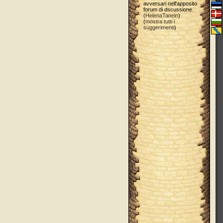
avversari nell'apposito
forum di dscussione.
(
HelenaTanein
)
(
mostra tutti i
suggerimenti
)