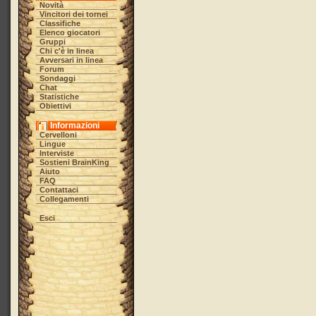
Novità
Vincitori dei tornei
Classifiche
Elenco giocatori
Gruppi
Chi c'è in linea
Avversari in linea
Forum
Sondaggi
Chat
Statistiche
Obiettivi
Informazioni
Cervelloni
Lingue
Interviste
Sostieni BrainKing
Aiuto
FAQ
Contattaci
Collegamenti
Esci