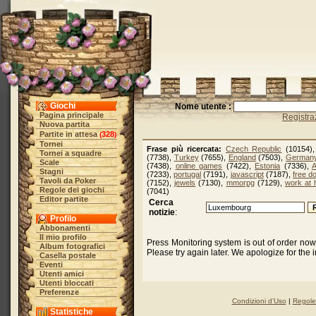
Giochi
Nome utente :
Pagina principale
Registra
Nuova partita
Partite in attesa
328
(
)
Tornei
Frase più ricercata:
Czech Republic
(10154)
Tornei a squadre
(7738),
Turkey
(7655),
England
(7503),
German
Scale
(7438),
online games
(7422),
Estonia
(7336),
A
Stagni
(7233),
portugal
(7191),
javascript
(7187),
free d
Tavoli da Poker
(7152),
jewels
(7130),
mmorpg
(7129),
work at
Regole dei giochi
(7041)
Editor partite
Cerca
notizie
:
Profilo
Abbonamenti
Il mio profilo
Press Monitoring system is out of order no
Album fotografici
Please try again later. We apologize for the
Casella postale
Eventi
Utenti amici
Utenti bloccati
Preferenze
Condizioni d'Uso
|
Regole 
Statistiche