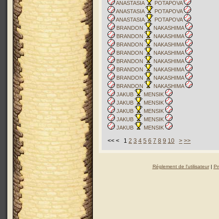
ANASTASIA
POTAPOVA
ANASTASIA
POTAPOVA
ANASTASIA
POTAPOVA
BRANDON
NAKASHIMA
BRANDON
NAKASHIMA
BRANDON
NAKASHIMA
BRANDON
NAKASHIMA
BRANDON
NAKASHIMA
BRANDON
NAKASHIMA
BRANDON
NAKASHIMA
BRANDON
NAKASHIMA
JAKUB
MENSIK
JAKUB
MENSIK
JAKUB
MENSIK
JAKUB
MENSIK
JAKUB
MENSIK
<< < 1
2
3
4
5
6
7
8
9
10
>
>>
Réglement de l'utilisateur
|
Pr