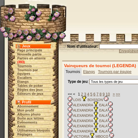
Jeux
Nom d'utilisateur:
Page principale
Enregistre
Nouvelle partie
Parties en attente
393
(
)
Vainqueurs de tournoi (LEGENDA)
Tournois
Tournois par
Tournois
Etangs
Tournois par équipe
équipes
Escaliers
Type de jeu
:
Etangs
Tables de poker
Règles des jeux
Éditeurs de jeux
<< < 1
2
3
4
5
6
7
8
9
10
>
>>
LOIS
BOISSON
Profil
ALEXANDRA
EALA
Abonnement
Mon profil
ALEXANDRA
EALA
Albums photo
ALEXANDRA
EALA
Boîte aux lettres
ALEXANDRA
EALA
Evénements
ALEXANDRA
EALA
Amis
Utilisateurs bloqués
ALEXANDRA
EALA
Réglages
VICTORIA
MBOCO