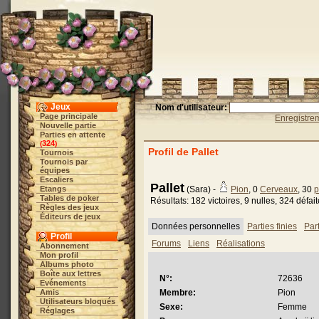
Jeux
Nom d'utilisateur:
Page principale
Enregistre
Nouvelle partie
Parties en attente
324
(
)
Profil de Pallet
Tournois
Tournois par
équipes
Escaliers
Pallet
Etangs
(Sara) -
Pion
, 0
Cerveaux
, 30
p
Tables de poker
Résultats: 182 victoires, 9 nulles, 324 défai
Règles des jeux
Éditeurs de jeux
Données personnelles
Parties finies
Par
Profil
Forums
Liens
Réalisations
Abonnement
Mon profil
Albums photo
Boîte aux lettres
N°:
72636
Evénements
Amis
Membre:
Pion
Utilisateurs bloqués
Sexe:
Femme
Réglages