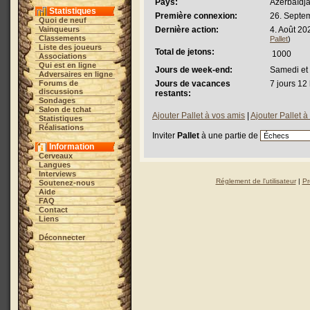
Pays:
Azerbaïdj
Statistiques
Première connexion:
26. Septe
Quoi de neuf
Vainqueurs
Dernière action:
4. Août 20
Classements
Pallet
)
Liste des joueurs
Total de jetons:
1000
Associations
Qui est en ligne
Jours de week-end:
Samedi et
Adversaires en ligne
Forums de
Jours de vacances
7 jours 12
discussions
restants:
Sondages
Salon de tchat
Ajouter Pallet à vos amis
|
Ajouter Pallet à 
Statistiques
Réalisations
Inviter
Pallet
à une partie de
Information
Cerveaux
Langues
Interviews
Réglement de l'utilisateur
|
Pr
Soutenez-nous
Aide
FAQ
Contact
Liens
Déconnecter