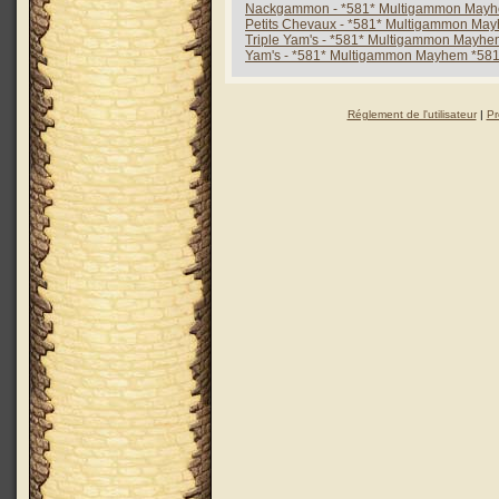
Nackgammon - *581* Multigammon Mayh
Petits Chevaux - *581* Multigammon Ma
Triple Yam's - *581* Multigammon Mayhe
Yam's - *581* Multigammon Mayhem *581
Réglement de l'utilisateur
|
Pr