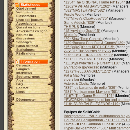
*1254*The ORIGINAL Flame Pit*1254*
(M
Statistiques
*1262*A WHAM BAMS*1262*
(Manager)
Quoi de neuf
*582*MASTERMIND*582*
(Manager)
Vainqueurs
Purple World
(Membre)
Classements
*75*Mikey's ClubHouse*75*
(Manager)
Liste des joueurs
Game Addicts *839*
(Membre)
Associations
THE PUB
(Membre)
Qui est en ligne
*15*Aηythiηg Goεs*15*
(Manager)
Adversaires en ligne
Maxim's
(Président)
Forums de
discussions
*29* Slow Time Controls
(Membre)
Sondages
*139*Banana Park Fun & Games*139*
(M
Salon de tchat
*15*βaβyĢіґŁŁєs КIŦÇΉЄŊ*15*
(Manage
Statistiques
☼☼*31* Ŧħε Saltεrηs *31*☼☼
(Membre)
Réalisations
*276*JUST FUN & GAMES*88*
(Membre)
*131* LET'S DANCE *1199*
(Membre)
Information
*1110*§ʈrawɓєrriєs -Ƞ- Crєaɱ*1110*
(Man
Cerveaux
Българско дружество
(Manager)
Langues
*1272*H€LLS ANG€LS*1272*
(Manager)
Interviews
Pat a Mat
(Membre)
Soutenez-nous
vipers lair
(Membre)
Aide
Asterix & Obelix
(Membre)
FAQ
*839* los bananos de pollo *839*
(Membr
Contact
*581* Multigammon Mayhem *581*
(Memb
Liens
*1197* The Game Room *1197*
(Membre
Déconnecter
YBWORKNs fellowship of fun and challen
*119* FAIRY TALE LEGENDS *119*
(Memb
Equipes de SolidGold:
Backgammon - *581* Multigammon Mayh
Course de Backgammon - *131* LET'S D
Fevga - ◙ The Gammon Cube ◙ *28*
(4) (
Hyper-Backgammon - *581* Multigammo