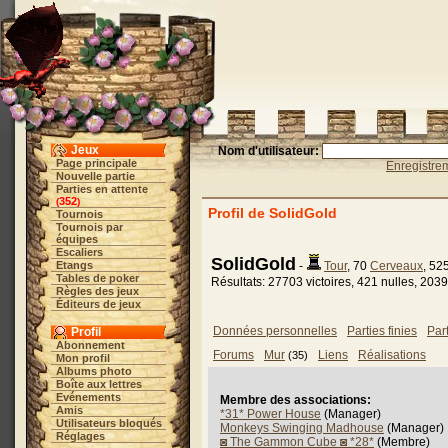
Jeux
Nom d'utilisateur:
Page principale
Enregistre
Nouvelle partie
Parties en attente
352
(
)
Profil de SolidGold
Tournois
Tournois par
équipes
Escaliers
SolidGold
Etangs
-
Tour
, 70
Cerveaux
, 52
Tables de poker
Résultats: 27703 victoires, 421 nulles, 2039
Règles des jeux
Éditeurs de jeux
Données personnelles
Parties finies
Par
Profil
Abonnement
Forums
Mur
Liens
Réalisations
(35)
Mon profil
Albums photo
Boîte aux lettres
Evénements
Membre des associations:
Amis
*31* Power House
(Manager)
Utilisateurs bloqués
Monkeys Swinging Madhouse
(Manager)
Réglages
◙ The Gammon Cube ◙ *28*
(Membre)