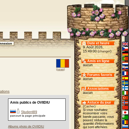
Date et heure
9. Août 2026,
15:49:00 (
)
changer
Amis en ligne
aucun
(news)
Forums favoris
aucun
Associations
ations
aucun
Amis publics de OVIIDIU
Astuce du jour
(
Cacher
)
Si vous souhaitez
Student89
économiser votre
parcourt la page principale
bande passante, vous
pouvez réduire la
quantité d'informations
Albums photo de OVIIDIU
qui sont affichées