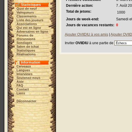
Statistiques
Dernière action:
7. Août 2
Quoi de neuf
Total de jetons:
1000
Vainqueurs
Classements
Jours de week-end:
Samedi e
Liste des joueurs
Associations
Jours de vacances restants:
0
Qui est en ligne
Adversaires en ligne
Ajouter OVIIDIU à vos amis
|
Ajouter OVIIDI
Forums de
discussions
Sondages
Inviter
OVIIDIU
à une partie de
Salon de tchat
Statistiques
Réalisations
Information
Cerveaux
Langues
Interviews
Soutenez-nous
Aide
FAQ
Contact
Liens
Déconnecter