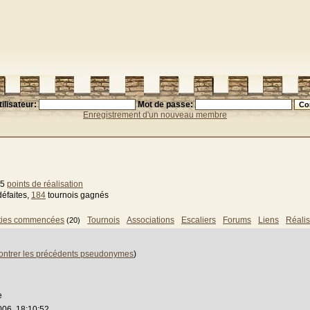
ilisateur:
Mot de passe:
Enregistrement d'un nouveau membre
75
points de réalisation
défaites,
184
tournois gagnés
ties commencées
Tournois
Associations
Escaliers
Forums
Liens
Réalis
(20)
ontrer les précédents pseudonymes
)
e
006, 18:10:52