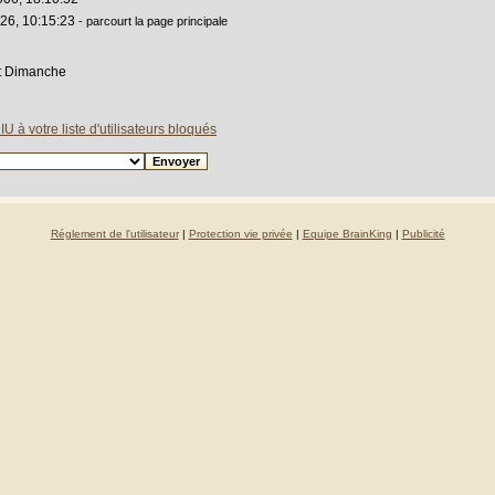
026, 10:15:23
- parcourt la page principale
t Dimanche
U à votre liste d'utilisateurs bloqués
Réglement de l'utilisateur
|
Protection vie privée
|
Equipe BrainKing
|
Publicité