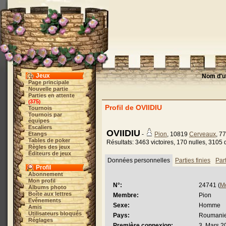
Jeux
Nom d'ut
Page principale
Nouvelle partie
Parties en attente
375
(
)
Profil de OVIIDIU
Tournois
Tournois par
équipes
Escaliers
OVIIDIU
Etangs
-
Pion
, 10819
Cerveaux
, 7
Tables de poker
Résultats: 3463 victoires, 170 nulles, 3105 
Règles des jeux
Éditeurs de jeux
Données personnelles
Parties finies
Par
Profil
Abonnement
Mon profil
N°:
24741 (
M
Albums photo
Boîte aux lettres
Membre:
Pion
Evénements
Sexe:
Homme
Amis
Utilisateurs bloqués
Pays:
Roumani
Réglages
Première connexion:
3. Mars 2