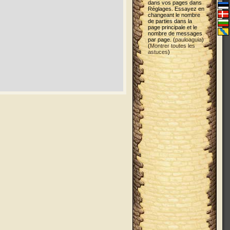
dans vos pages dans
Réglages. Essayez en
changeant le nombre
de parties dans la
page principale et le
nombre de messages
par page. (
pauloaguia
)
(
Montrer toutes les
astuces
)