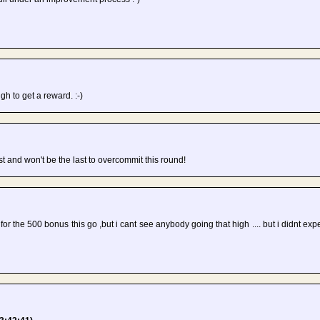
gh to get a reward. :-)
first and won't be the last to overcommit this round!
g for the 500 bonus this go ,but i cant see anybody going that high .... but i didnt 