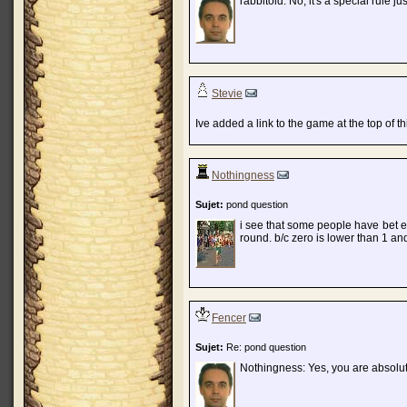
rabbitoid: No, it's a special rule jus
Stevie
Ive added a link to the game at the top of th
Nothingness
Sujet:
pond question
i see that some people have bet ev
round. b/c zero is lower than 1 an
Fencer
Sujet:
Re: pond question
Nothingness: Yes, you are absolute