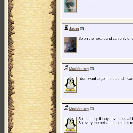
Jason
So on the next round can only one 
MadMonkey
I dont want to go in the pond, i can
MadMonkey
So in theory, if they have used a
So everyone bets one point this 