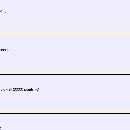
d :-)
nts ;)
id - all 20000 points :-D
)