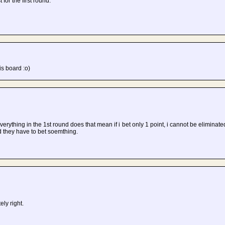
t for the first round.
is board :o)
erything in the 1st round does that mean if i bet only 1 point, i cannot be eliminate
d they have to bet soemthing.
ly right.