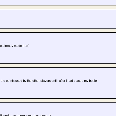
e already made it :o(
 the points used by the other players untill after i had placed my bet lol
till under an improvement process :-)