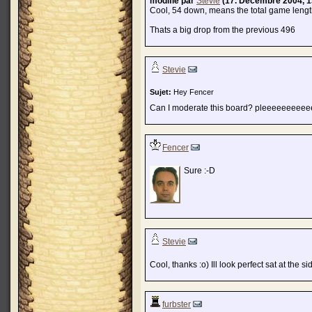
modifié par
Stevie
(17. Décembre 2004, 1
Cool, 54 down, means the total game leng
Thats a big drop from the previous 496
Stevie
Sujet:
Hey Fencer
Can I moderate this board? pleeeeeeeeeeee
Fencer
Sure :-D
Stevie
Cool, thanks :o) Ill look perfect sat at the 
furbster