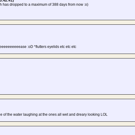
3:42:41)
th has dropped to a maximum of 388 days from now :o)
eeeeeeeease :oD *flutters eyelids etc etc etc
side of the water laughing at the ones all wet and dreary looking LOL