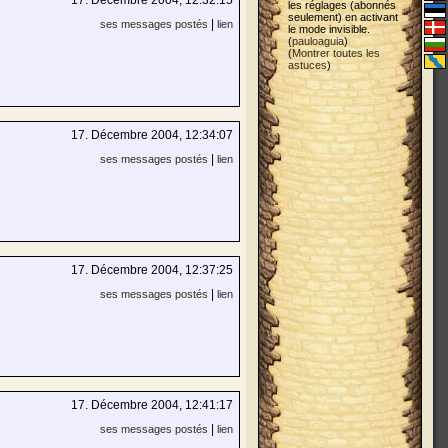
17. Décembre 2004, 12:32:15
les réglages (abonnés
seulement) en activant
|
ses messages postés
lien
le mode invisible.
(
pauloaguia
)
(
Montrer toutes les
astuces
)
17. Décembre 2004, 12:34:07
|
ses messages postés
lien
17. Décembre 2004, 12:37:25
|
ses messages postés
lien
17. Décembre 2004, 12:41:17
|
ses messages postés
lien