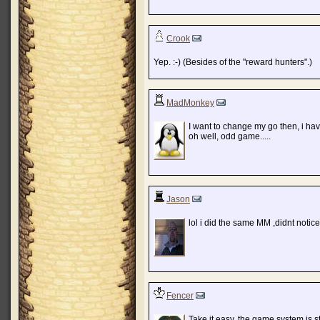
Crook
Yep. :-) (Besides of the "reward hunters".)
MadMonkey
I want to change my go then, i hav
oh well, odd game.....
Jason
lol i did the same MM ,didnt notice
Fencer
Take it easy, the game system is s