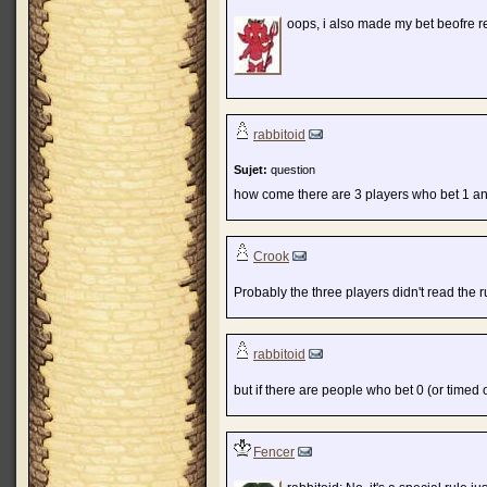
oops, i also made my bet beofre r
rabbitoid
Sujet:
question
how come there are 3 players who bet 1 and
Crook
Probably the three players didn't read the ru
rabbitoid
but if there are people who bet 0 (or timed
Fencer