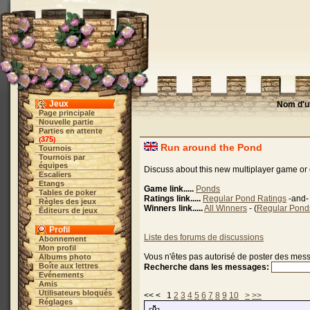
Jeux
Nom d'ut
Page principale
Nouvelle partie
Parties en attente
375
(
)
Run around the Pond
Tournois
Tournois par
équipes
Discuss about this new multiplayer game or 
Escaliers
Etangs
Game link.....
Ponds
Tables de poker
Ratings link.....
Regular Pond Ratings
-and
Règles des jeux
Winners link.....
All Winners
- (
Regular Pond
Éditeurs de jeux
Profil
Liste des forums de discussions
Abonnement
Mon profil
Vous n'êtes pas autorisé de poster des mes
Albums photo
Boîte aux lettres
Recherche dans les messages:
Evénements
Amis
Utilisateurs bloqués
<< < 1
2
3
4
5
6
7
8
9
10
>
>>
Réglages