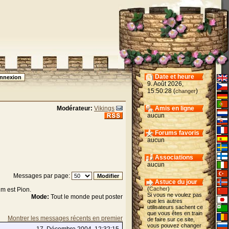
Date et heure
9. Août 2026,
15:50:28 (
)
changer
Modérateur:
Vikings
Amis en ligne
aucun
Forums favoris
aucun
Associations
aucun
Messages par page:
Astuce du jour
(
Cacher
)
m est Pion.
Si vous ne voulez pas
Mode:
Tout le monde peut poster
que les autres
utilisateurs sachent ce
que vous êtes en train
Montrer les messages récents en premier
de faire sur ce site,
vous pouvez changer