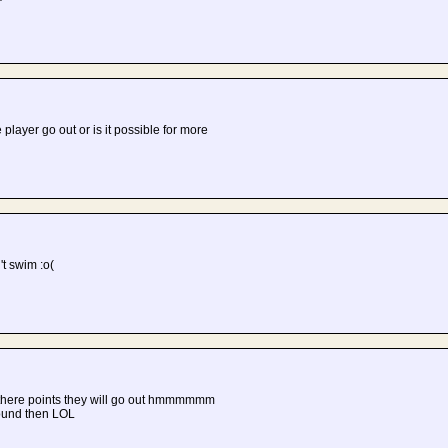
player go out or is it possible for more
't swim :o(
ll there points they will go out hmmmmmm
round then LOL