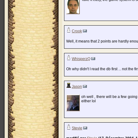
Crook
Well, it means that 2 points are hardly enou
WhisperzQ
Oh why didn't I read the db first ... not the 
Jason
oh well , there will be a few goin
either lol
Stevie