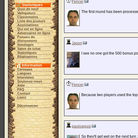
Fencer
Statistiques
Quoi de neuf
The first round has been processe
Vainqueurs
Classements
Liste des joueurs
Associations
Qui est en ligne
Adversaires en ligne
Forums de
discussions
Jason
Sondages
Salon de tchat
Statistiques
I see no one got the 500 bonus poi
Réalisations
Information
Cerveaux
Langues
Interviews
Soutenez-nous
Fencer
Aide
FAQ
Contact
Because two players used the top b
Liens
Déconnecter
pauloaguia
So they'll get wet on the next turn :