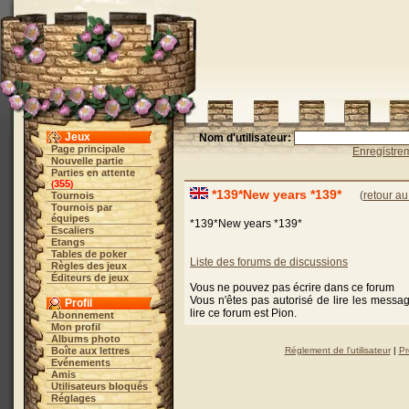
Jeux
Nom d'utilisateur:
Page principale
Enregistre
Nouvelle partie
Parties en attente
355
(
)
*139*New years *139*
(
retour au
Tournois
Tournois par
équipes
*139*New years *139*
Escaliers
Etangs
Tables de poker
Liste des forums de discussions
Règles des jeux
Éditeurs de jeux
Vous ne pouvez pas écrire dans ce forum
Vous n'êtes pas autorisé de lire les messa
Profil
lire ce forum est Pion.
Abonnement
Mon profil
Albums photo
Boîte aux lettres
Réglement de l'utilisateur
|
Pr
Evénements
Amis
Utilisateurs bloqués
Réglages