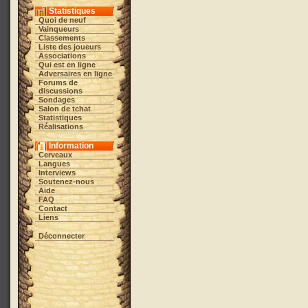
Statistiques
Quoi de neuf
Vainqueurs
Classements
Liste des joueurs
Associations
Qui est en ligne
Adversaires en ligne
Forums de
discussions
Sondages
Salon de tchat
Statistiques
Réalisations
Information
Cerveaux
Langues
Interviews
Soutenez-nous
Aide
FAQ
Contact
Liens
Déconnecter