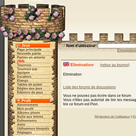
Jeux
Nom d'utilisateur:
Page principale
Enregistre
Nouvelle partie
Parties en attente
304
(
)
Elimination
(
retour au tournoi
)
Tournois
Tournois par
équipes
Elimination
Escaliers
Etangs
Tables de poker
Liste des forums de discussions
Règles des jeux
Éditeurs de jeux
Vous ne pouvez pas écrire dans ce forum
Vous n'êtes pas autorisé de lire les messa
Profil
lire ce forum est Pion.
Abonnement
Mon profil
Albums photo
Boîte aux lettres
Réglement de l'utilisateur
|
Pr
Evénements
Amis
Utilisateurs bloqués
Réglages