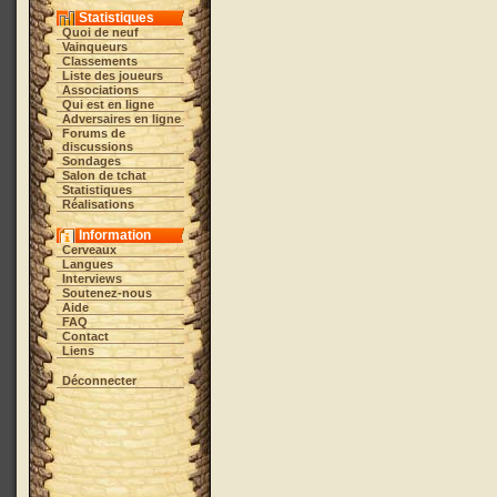
Statistiques
Quoi de neuf
Vainqueurs
Classements
Liste des joueurs
Associations
Qui est en ligne
Adversaires en ligne
Forums de
discussions
Sondages
Salon de tchat
Statistiques
Réalisations
Information
Cerveaux
Langues
Interviews
Soutenez-nous
Aide
FAQ
Contact
Liens
Déconnecter