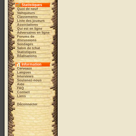
Statistiques
Quoi de neuf
Vainqueurs
Classements
Liste des joueurs
Associations
Qui est en ligne
Adversaires en ligne
Forums de
discussions
Sondages
Salon de tchat
Statistiques
Réalisations
Information
Cerveaux
Langues
Interviews
Soutenez-nous
Aide
FAQ
Contact
Liens
Déconnecter