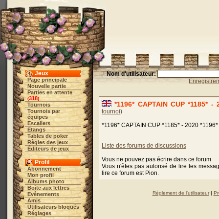
Jeux
Nom d'utilisateur:
Page principale
Enregistre
Nouvelle partie
Parties en attente
318
(
)
*1196* CAPTAIN CUP *1185* - 2
Tournois
Tournois par
tournoi
)
équipes
Escaliers
*1196* CAPTAIN CUP *1185* - 2020 *1196*
Etangs
Tables de poker
Règles des jeux
Liste des forums de discussions
Éditeurs de jeux
Vous ne pouvez pas écrire dans ce forum
Profil
Vous n'êtes pas autorisé de lire les messa
Abonnement
lire ce forum est Pion.
Mon profil
Albums photo
Boîte aux lettres
Réglement de l'utilisateur
|
Pr
Evénements
Amis
Utilisateurs bloqués
Réglages