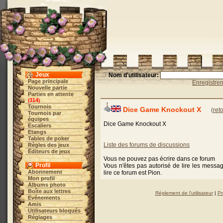
Jeux
Nom d'utilisateur:
Page principale
Enregistre
Nouvelle partie
Parties en attente
314
(
)
Tournois
Dice Game Knockout X
(
ret
Tournois par
équipes
Dice Game Knockout X
Escaliers
Etangs
Tables de poker
Liste des forums de discussions
Règles des jeux
Éditeurs de jeux
Vous ne pouvez pas écrire dans ce forum
Profil
Vous n'êtes pas autorisé de lire les messa
Abonnement
lire ce forum est Pion.
Mon profil
Albums photo
Boîte aux lettres
Réglement de l'utilisateur
|
Pr
Evénements
Amis
Utilisateurs bloqués
Réglages