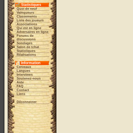
Statistiques
Quoi de neuf
Vainqueurs
Classements
Liste des joueurs
Associations
Qui est en ligne
Adversaires en ligne
Forums de
discussions
Sondages
Salon de tchat
Statistiques
Réalisations
Information
Cerveaux
Langues
Interviews
Soutenez-nous
Aide
FAQ
Contact
Liens
Déconnecter