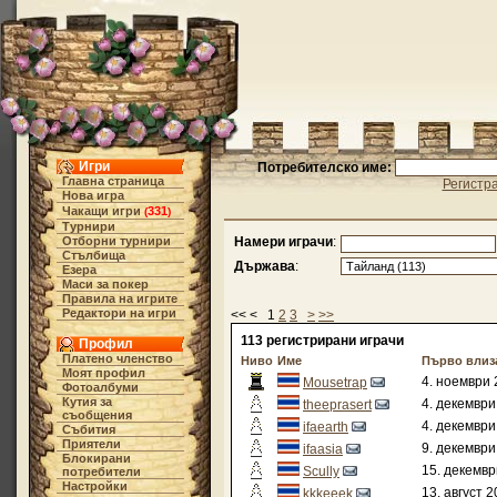
Игри
Потребителско име:
Главна страница
Регистр
Нова игра
Чакащи игри
331
(
)
Турнири
Отборни турнири
Намери играчи
:
Стълбища
Държава
:
Езера
Маси за покер
Правила на игрите
Редактори на игри
<< < 1
2
3
>
>>
113 регистрирани играчи
Профил
Платено членство
Ниво
Име
Първо влиз
Моят профил
4. ноември 
Mousetrap
Фотоалбуми
Кутия за
4. декември
theeprasert
съобщения
4. декември
ifaearth
Събития
Приятели
9. декември
ifaasia
Блокирани
15. декемвр
Scully
потребители
Настройки
13. август 2
kkkeeek