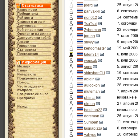
25. август 2
joerg
Статистики
Какво ново
6. септемвр
panyakkk
Победители
14. септемв
non012
Рейтинги
Списък с играчи
7. октомври
TsuTsui
Дружества
22. ноември
Кой е на линия
Zyberman
Опоненти на линия
7. март 200
jarung
Дискусионни табла́
Анкети
9. април 20
shyyy
Говорилня
19. май 200
kendomaster
Статистика
Постижения
6. юли 2006
talen314
6. юли 2006
weesak
Информация
Мозъци
5. август 20
spec
Езици
16. септемв
shinshanCH
Интервюта
Подкрепете ни
23. септемв
abidin
Помощ
28. септемв
auldoxon
Често задавани
въпроси
7. април 20
muteman
Свържете се с нас
никога не е
phimai
Препратки
27. април 2
piroon
Изход
никога не е
batuhan22
26. август 2
doremon
11. септемв
Sumpan
6. октомври
tasnapizza
10. октомвр
yahyee