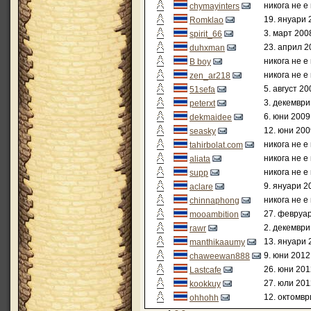
никога не е
chymayinters
19. януари 
Romklao
3. март 200
spirit_66
23. април 2
duhxman
никога не е
B boy
никога не е
zen_ar218
5. август 20
51sefa
3. декември
peterxt
6. юни 2009
dekmaidee
12. юни 200
seasky
никога не е
tahirbolat.com
никога не е
aliata
никога не е
supp
9. януари 2
aclare
никога не е
chinnaphong
27. февруар
mooambition
2. декември
rawr
13. януари 
manthikaaumy
9. юни 2012
chaweewan888
26. юни 201
Lastcafe
27. юли 201
kookkuy
12. октомвр
ohhohh