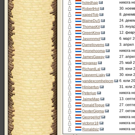
никога н
holedhap
30. ноем
RobertHot
8. декем
xapedTob
24. деке
BlaineDuS
15. януа
ThomasKit
12. февр
GreenKing
6. март 2
Jasonnmof
3. април
Darrellovems
никога н
Tyronehooma
27. апри
JamesGaway
25. май 2
lesyagax
28. юни 
RichardLal
30. юни 
LlavvernLiaky
6. юли 20
yandexcomhelpcm
31. юли 
Hinisertus
никога н
Peterjup
13. септ
JaimeMap
27. септ
DonaldTogue
27. окто
DexterGigma
никога н
GeorgeHof
никога н
victoror18
никога н
Ronaldsiz