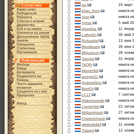
24. март 
lux
Статистики
Какво ново
никога н
Killer_King
Победители
никога н
ricas
Рейтинги
Списък с играчи
5. май 20
Vynas
Дружества
11. януар
Кой е на линия
Angelika.
Опоненти на линия
30. май 2
LutherKn
Дискусионни табла́
Анкети
13. юни 
Richardjef
Говорилня
28. юни 
Bigsiiksarty
Статистика
Постижения
28. ноем
Miguelvom
31. януа
Svenea
Информация
Мозъци
никога н
TKQPr
Езици
никога н
WarrenNit
Интервюта
Подкрепете ни
никога н
laceymi11
Помощ
никога н
AndrewNoiz
Често задавани
въпроси
никога н
BasilOr
Свържете се с нас
7. септе
LC12
Препратки
никога н
Alakorosreath
Изход
22. окто
LonnieVok
27. окто
WilliamHaish
никога н
CharlesUnash
11. ноем
steklodelkbf
12. ноем
Tidagot