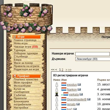
Игри
Потре
Главна страница
Нова игра
Чакащи игри
333
(
)
Турнири
Отборни турнири
Намери играчи
:
Стълбища
Държава
:
Езера
Маси за покер
Правила на игрите
Редактори на игри
<< < 1
2
>
>>
83 регистрирани играчи
Профил
Платено членство
Ниво
Име
Първо в
Моят профил
15. авгус
exodus
Фотоалбуми
Кутия за
4. декем
Narkon
съобщения
3. октом
varkala
Събития
Приятели
16. ноем
GrandmasterB
Блокирани
19. деке
renato
потребители
Настройки
20. януа
lux1