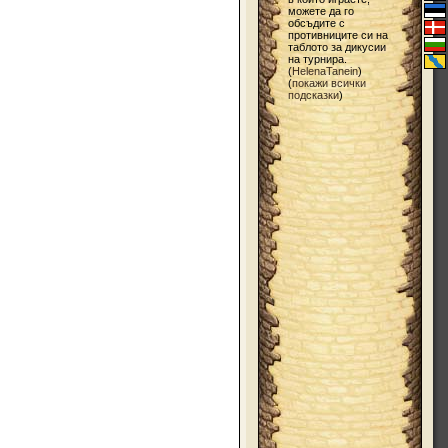
можете да го
обсъдите с
противниците си на
таблото за дикусии
на турнира.
(
HelenaTanein
)
(
покажи всички
подсказки
)