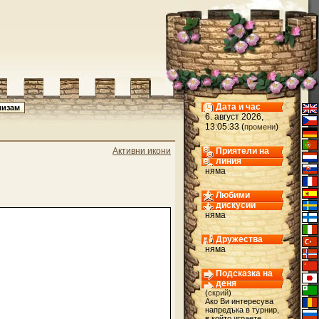
Дата и час
6. август 2026,
13:05:33 (
)
промени
Активни икони
Приятели на
линия
няма
Любими
дискусии
няма
Дружества
няма
Подсказка на
деня
(
скрий
)
Ако Ви интересува
напредъка в турнир,
в който играете,