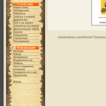
Статистики
Какво ново
Победители
Рейтинги
Списък с играчи
Дружества
Коме
Кой е на линия
Опоненти на линия
Дискусионни табла́
Анкети
Говорилня
Споразумение с потребителя
|
Политика 
Статистика
Постижения
Информация
Мозъци
Езици
Интервюта
Подкрепете ни
Помощ
Често задавани
въпроси
Свържете се с нас
Препратки
Изход