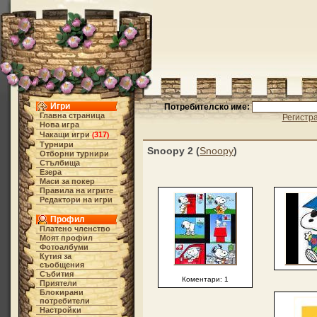
Игри
Потребителско име:
Главна страница
Регистр
Нова игра
Чакащи игри
317
(
)
Турнири
Snoopy 2 (
Snoopy
)
Отборни турнири
Стълбища
Езера
Маси за покер
Правила на игрите
Редактори на игри
Профил
Платено членство
Моят профил
Фотоалбуми
Кутия за
съобщения
Събития
Коментари: 1
Приятели
Блокирани
потребители
Настройки