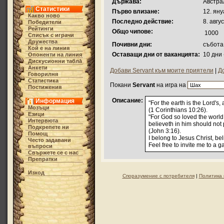
Държава:
Австра
Статистики
Първо влизане:
12. яну
Какво ново
Последно действие:
8. авгу
Победители
Рейтинги
Общо чипове:
1000
Списък с играчи
Дружества
Почивни дни:
събота
Кой е на линия
Оставащи дни от ваканцията:
10 дни
Опоненти на линия
Дискусионни табла́
Анкети
Добави Servant към моите приятели
|
Д
Говорилня
Статистика
Покани
Servant
на игра на
Постижения
Описание:
Информация
"For the earth is the Lord's,
Мозъци
(1 Corinthians 10:26).
Езици
"For God so loved the world
Интервюта
believeth in him should not p
Подкрепете ни
(John 3:16).
Помощ
I belong to Jesus Christ, bel
Често задавани
Feel free to invite me to a 
въпроси
Свържете се с нас
Препратки
Изход
Споразумение с потребителя
|
Политика 