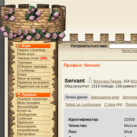
Игри
Потребителско име:
Главна страница
Регистр
Нова игра
Чакащи игри
380
(
)
Турнири
Профил: Servant
Отборни турнири
Стълбища
Езера
Маси за покер
Servant
-
Мозъчна Пешка
, 154
Мо
Правила на игрите
Общ резултат: 1319 победи, 138 равенств
Редактори на игри
Профил
Лични данни
Завършени игри
Започна
Платено членство
Моят профил
Табла́ за съобщения
Стена
Препр
(41)
Фотоалбуми
Кутия за
съобщения
Събития
Идентификатор:
22930
Приятели
Членство:
Мозъч
Блокирани
потребители
Пол:
Мъж
Настройки