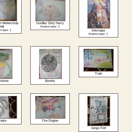
On Melancholy
Gorillaz Dirty Harry
Hill
Коментари: 1
нтари: 1
Infernape
Коментари: 1
Train
nivine
Bombs
nake
Fire Engine
Jango Fett