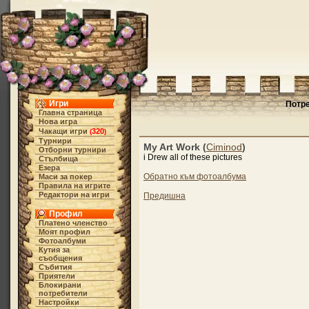
Игри
Потре
Главна страница
Нова игра
Чакащи игри
320
(
)
Турнири
My Art Work (
Ciminod
)
Отборни турнири
i Drew all of these pictures
Стълбища
Езера
Обратно към фотоалбума
Маси за покер
Правила на игрите
Редактори на игри
Предишна
Профил
Платено членство
Моят профил
Фотоалбуми
Кутия за
съобщения
Събития
Приятели
Блокирани
потребители
Настройки