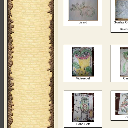
Lizard
Gorillaz 
Коме
Victreebel
Car
S
Boba Fett