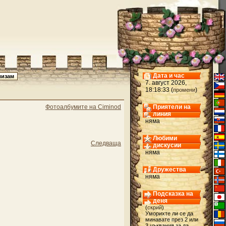
Дата и час
7. август 2026,
18:18:33 (
)
промени
Фотоалбумите на Ciminod
Приятели на
линия
няма
Любими
Следваща
дискусии
няма
Дружества
няма
Подсказка на
деня
(
скрий
)
Уморихте ли се да
минавате през 2 или
3 цъквания за да