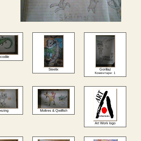
codile
Steelix
Gorillaz
Коментари: 1
ezing
Moltres & Qwilfish
Art Work logo