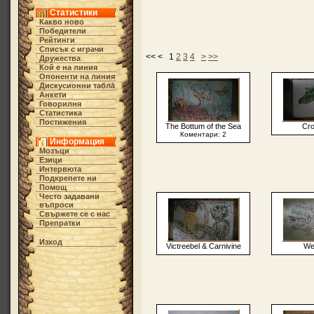
Статистики
Какво ново
Победители
Рейтинги
Списък с играчи
<< < 1
2
3
4
>
>>
Дружества
Кой е на линия
Опоненти на линия
Дискусионни табла́
Анкети
Говорилня
Статистика
Постижения
The Bottum of the Sea
Cro
Коментари: 2
Информация
Мозъци
Езици
Интервюта
Подкрепете ни
Помощ
Често задавани
въпроси
Свържете се с нас
Препратки
Изход
Victreebel & Carnivine
We