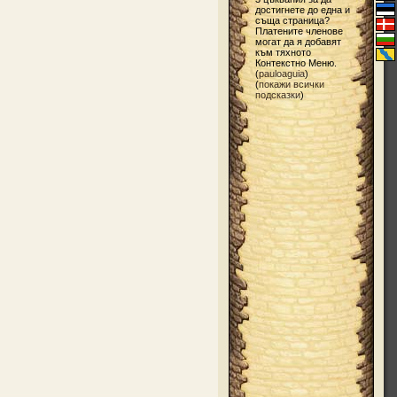
достигнете до една и
съща страница?
Платените членове
могат да я добавят
към тяхното
Контекстно Меню.
(
pauloaguia
)
(
покажи всички
подсказки
)